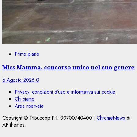
Primo piano
Miss Mamma, concorso unico nel suo genere
6 Agosto 2026
0
Privacy, condizioni d’uso e informativa sui cookie
Chi siamo
Area riservata
Copyright © Tribucoop P.I. 00700740400
|
ChromeNews
di
AF themes.