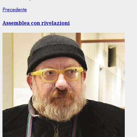
Navigazione
Articolo
Precedente
precedente:
articolo
Assemblea con rivelazioni