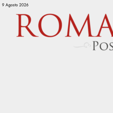
Vai
9 Agosto 2026
al
contenuto