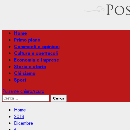
Menu
Home
principale
Primo piano
Commenti e opinioni
Cultura e spettacoli
Economia e Imprese
Storia e storie
Chi siamo
Sport
Pulsante chiaro/scuro
Ricerca
per:
Home
2018
Dicembre
6