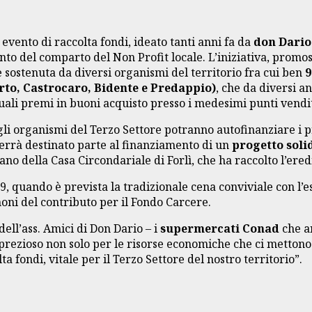
 evento di raccolta fondi, ideato tanti anni fa da
don Dario
to del comparto del Non Profit locale. L’iniziativa, promo
 è sostenuta da diversi organismi del territorio fra cui ben
9
to, Castrocaro, Bidente e Predappio)
, che da diversi 
uali premi in buoni acquisto presso i medesimi punti vendi
 gli organismi del Terzo Settore potranno autofinanziare i p
verrà destinato parte al finanziamento di un
progetto soli
lano della Casa Circondariale di Forlì, che ha raccolto l’ere
19, quando è prevista la tradizionale cena conviviale con l’e
oni del contributo per il Fondo Carcere.
dell’ass. Amici di Don Dario – i
supermercati Conad
che a
o è prezioso non solo per le risorse economiche che ci metto
a fondi, vitale per il Terzo Settore del nostro territorio”.