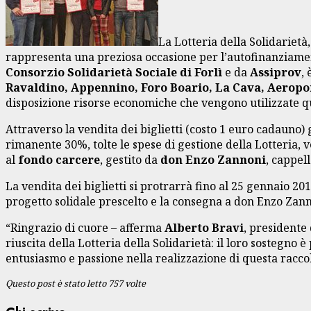
La Lotteria della Solidarietà,
rappresenta una preziosa occasione per l’autofinanziamen
Consorzio Solidarietà Sociale di Forlì
e da
Assiprov
,
Ravaldino, Appennino, Foro Boario, La Cava, Aeropor
disposizione risorse economiche che vengono utilizzate q
Attraverso la vendita dei biglietti (costo 1 euro cadauno)
rimanente 30%, tolte le spese di gestione della Lotteria, 
al
fondo carcere
, gestito da
don Enzo Zannoni
, cappel
La vendita dei biglietti si protrarrà fino al 25 gennaio 20
progetto solidale prescelto e la consegna a don Enzo Zann
“Ringrazio di cuore – afferma
Alberto Bravi
, presidente 
riuscita della Lotteria della Solidarietà: il loro sostegn
entusiasmo e passione nella realizzazione di questa raccolt
Questo post è stato letto 757 volte