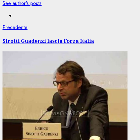
See author's posts
Navigazione
Articolo
Precedente
precedente:
articolo
Sirotti Guadenzi lascia Forza Italia