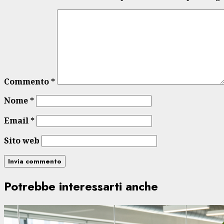
Commento
*
Nome
*
Email
*
Sito web
Potrebbe interessarti anche