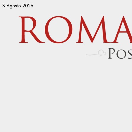
Vai
8 Agosto 2026
al
contenuto