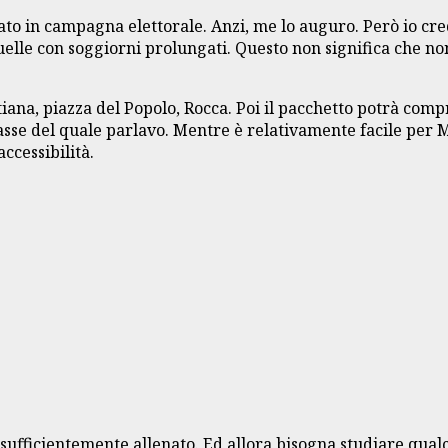
attato in campagna elettorale. Anzi, me lo auguro. Però io c
quelle con soggiorni prolungati. Questo non significa che n
iana, piazza del Popolo, Rocca. Poi il pacchetto potrà compre
asse del quale parlavo. Mentre è relativamente facile per M
ccessibilità.
è sufficientemente allenato. Ed allora bisogna studiare qua