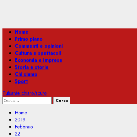
Menu
Home
principale
Primo piano
Commenti e opinioni
Cultura e spettacoli
Economia e Imprese
Storia e storie
Chi siamo
Sport
Pulsante chiaro/scuro
Ricerca
per:
Home
2019
Febbraio
22