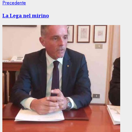
Navigazione
Articolo
Precedente
precedente:
articolo
La Lega nel mirino