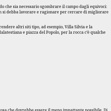
redo che sia necessario sgombrare il campo dagli equivoci:
on si debba lavorare e ragionare per cercare di migliorare
ndere altri siti tipo, ad esempio, Villa Silvia e la
alatestiana e piazza del Popolo, per la rocca c’è qualche
lcosa che dovrebbe essere il meno impattante possibile. Di