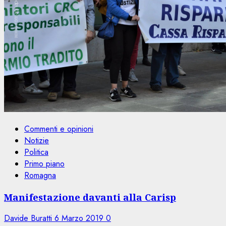
Commenti e opinioni
Notizie
Politica
Primo piano
Romagna
Manifestazione davanti alla Carisp
Davide Buratti
6 Marzo 2019
0