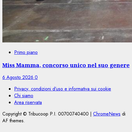
Primo piano
Miss Mamma, concorso unico nel suo genere
6 Agosto 2026
0
Privacy, condizioni d’uso e informativa sui cookie
Chi siamo
Area riservata
Copyright © Tribucoop P.I. 00700740400
|
ChromeNews
di
AF themes.