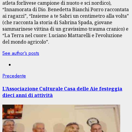
atleta forlivese campione di nuoto e sci nordico),
“Innamorata di Dio. Benedetta Bianchi Porro raccontata
ai ragazzi”, “Insieme a te Sabri un centimetro alla volta”
(che racconta la storia di Sabrina Spada, giovane
sammarinese vittina di un gravissimo trauma cranico) e
“La Terra nel cuore: Luciano Mattarelli e l’evoluzione
del mondo agricolo”.
See author's posts
Navigazione
Articolo
Precedente
precedente:
articolo
L’Associazione Culturale Casa delle Aie festeggia
dieci anni di attività