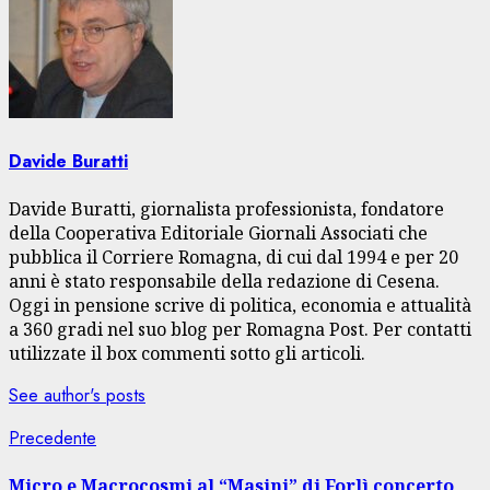
Davide Buratti
Davide Buratti, giornalista professionista, fondatore
della Cooperativa Editoriale Giornali Associati che
pubblica il Corriere Romagna, di cui dal 1994 e per 20
anni è stato responsabile della redazione di Cesena.
Oggi in pensione scrive di politica, economia e attualità
a 360 gradi nel suo blog per Romagna Post. Per contatti
utilizzate il box commenti sotto gli articoli.
See author's posts
Navigazione
Articolo
Precedente
precedente:
articolo
Micro e Macrocosmi al “Masini” di Forlì concerto