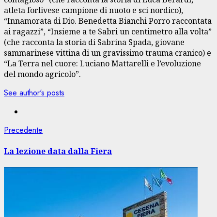
atleta forlivese campione di nuoto e sci nordico),
“Innamorata di Dio. Benedetta Bianchi Porro raccontata
ai ragazzi”, “Insieme a te Sabri un centimetro alla volta”
(che racconta la storia di Sabrina Spada, giovane
sammarinese vittina di un gravissimo trauma cranico) e
“La Terra nel cuore: Luciano Mattarelli e l’evoluzione
del mondo agricolo”.
See author's posts
Navigazione
Articolo
Precedente
precedente:
articolo
La lezione data dalla Fiera