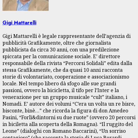
Gigi Mattarelli
Gigi Mattarelli è legale rappresentante dell’agenzia di
pubblicità Grafikamente, oltre che giornalista
pubblicista da circa 30 anni, con una predilezione
spiccata per la comunicazione sociale. E’ direttore
responsabile della rivista “Percorsi Solidali” edita dalla
stessa Grafikamente, che da quasi 10 anni racconta
storie di volontariato, cooperazione e associazionismo
locale. Nel tempo libero dà sfogo alle sue grandi
passioni, ovvero la bicicletta, il tifo per l’Inter e la
venerazione per un gruppo musicale “cult” italiano, i
Nomadi. E’ autore dei volumi “C’era un volta un re bisre,
bisconte, binè…” che ricorda la figura di don Amedeo
Pasini, “Forlì&dintorni su due ruote” (ovvero 20 percorsi
in biciletta alla scoperta della Romagna). “Il ruggito del
Leone” (dialoghi con Romano Baccarini), “Un sorriso
contagioso” (che racconta la storia di Luca Berardi,