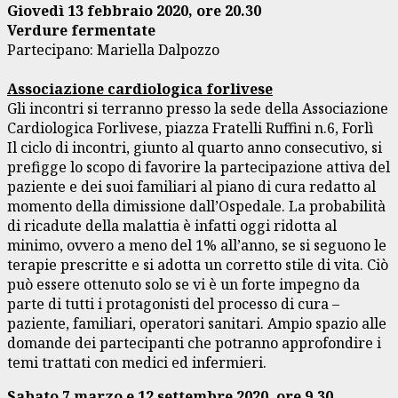
Giovedì 13 febbraio 2020, ore 20.30
Verdure fermentate
Partecipano: Mariella Dalpozzo
Associazione cardiologica forlivese
Gli incontri si terranno presso la sede della Associazione
Cardiologica Forlivese, piazza Fratelli Ruffini n.6, Forlì
Il ciclo di incontri, giunto al quarto anno consecutivo, si
prefigge lo scopo di favorire la partecipazione attiva del
paziente e dei suoi familiari al piano di cura redatto al
momento della dimissione dall’Ospedale. La probabilità
di ricadute della malattia è infatti oggi ridotta al
minimo, ovvero a meno del 1% all’anno, se si seguono le
terapie prescritte e si adotta un corretto stile di vita. Ciò
può essere ottenuto solo se vi è un forte impegno da
parte di tutti i protagonisti del processo di cura –
paziente, familiari, operatori sanitari. Ampio spazio alle
domande dei partecipanti che potranno approfondire i
temi trattati con medici ed infermieri.
Sabato 7 marzo e 12 settembre 2020, ore 9.30