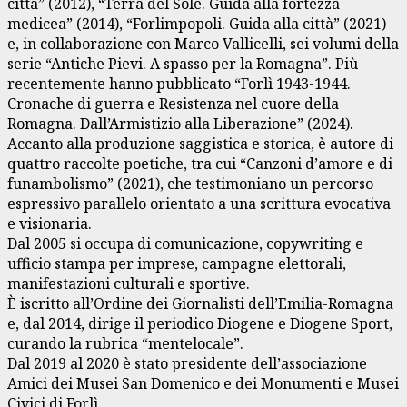
città” (2012), “Terra del Sole. Guida alla fortezza
medicea” (2014), “Forlimpopoli. Guida alla città” (2021)
e, in collaborazione con Marco Vallicelli, sei volumi della
serie “Antiche Pievi. A spasso per la Romagna”. Più
recentemente hanno pubblicato “Forlì 1943-1944.
Cronache di guerra e Resistenza nel cuore della
Romagna. Dall’Armistizio alla Liberazione” (2024).
Accanto alla produzione saggistica e storica, è autore di
quattro raccolte poetiche, tra cui “Canzoni d’amore e di
funambolismo” (2021), che testimoniano un percorso
espressivo parallelo orientato a una scrittura evocativa
e visionaria.
Dal 2005 si occupa di comunicazione, copywriting e
ufficio stampa per imprese, campagne elettorali,
manifestazioni culturali e sportive.
È iscritto all’Ordine dei Giornalisti dell’Emilia-Romagna
e, dal 2014, dirige il periodico Diogene e Diogene Sport,
curando la rubrica “mentelocale”.
Dal 2019 al 2020 è stato presidente dell’associazione
Amici dei Musei San Domenico e dei Monumenti e Musei
Civici di Forlì.