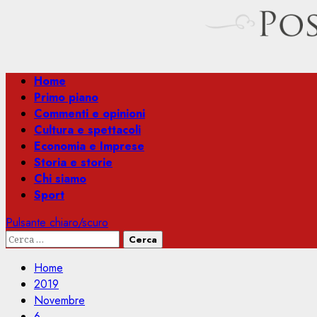
Menu
Home
principale
Primo piano
Commenti e opinioni
Cultura e spettacoli
Economia e Imprese
Storia e storie
Chi siamo
Sport
Pulsante chiaro/scuro
Ricerca
per:
Home
2019
Novembre
6