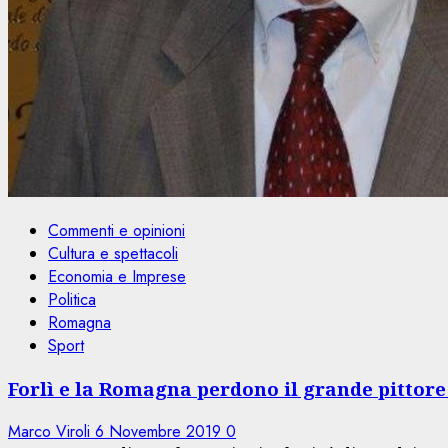
Commenti e opinioni
Cultura e spettacoli
Economia e Imprese
Politica
Romagna
Sport
Forlì e la Romagna perdono il grande pittore
Marco Viroli
6 Novembre 2019
0