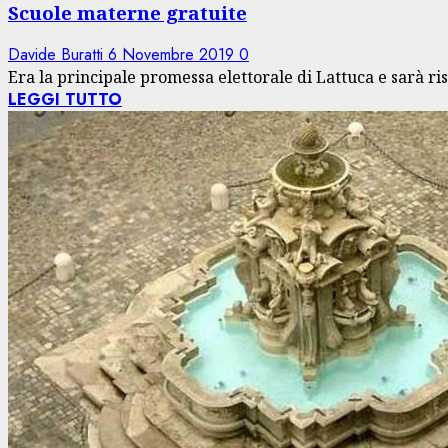
Scuole materne gratuite
Davide Buratti
6 Novembre 2019
0
Era la principale promessa elettorale di Lattuca e sarà ris
LEGGI TUTTO