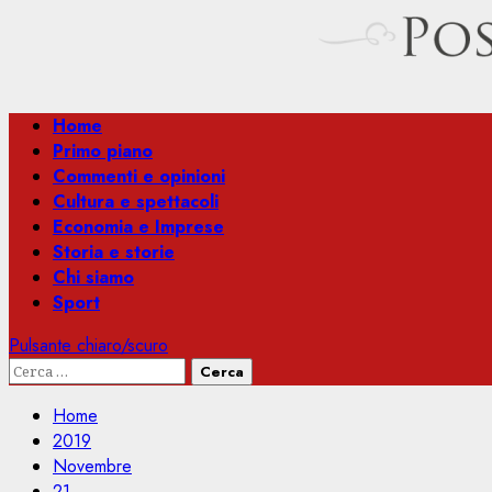
Menu
Home
principale
Primo piano
Commenti e opinioni
Cultura e spettacoli
Economia e Imprese
Storia e storie
Chi siamo
Sport
Pulsante chiaro/scuro
Ricerca
per:
Home
2019
Novembre
21