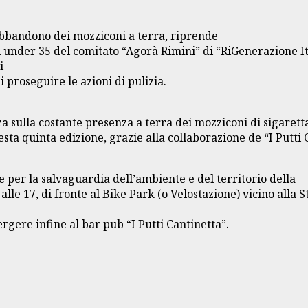
abbandono dei mozziconi a terra, riprende
esi under 35 del comitato “Agorà Rimini” di “RiGenerazione It
i
proseguire le azioni di pulizia.
anza sulla costante presenza a terra dei mozziconi di sigar
sta quinta edizione, grazie alla collaborazione de “I Putti 
per la salvaguardia dell’ambiente e del territorio della
e 17, di fronte al Bike Park (o Velostazione) vicino alla St
rgere infine al bar pub “I Putti Cantinetta”.