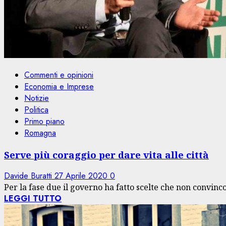
Commenti e opinioni
Economia e Imprese
Notizie
Politica
Primo piano
Romagna
Serve più coraggio per dare vita alle città
Davide Buratti
27 Aprile 2020
0
Per la fase due il governo ha fatto scelte che non convinco
LEGGI TUTTO