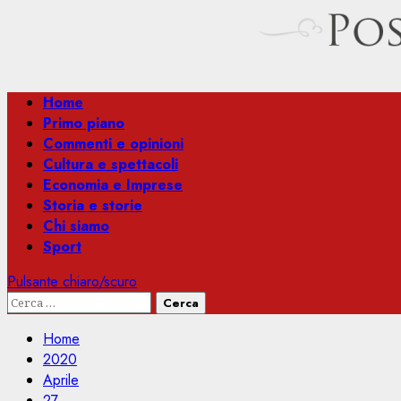
Menu
Home
principale
Primo piano
Commenti e opinioni
Cultura e spettacoli
Economia e Imprese
Storia e storie
Chi siamo
Sport
Pulsante chiaro/scuro
Ricerca
per:
Home
2020
Aprile
27