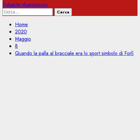
Pulsante chiaro/scuro
Ricerca
per:
Home
2020
Maggio
8
Quando la palla al bracciale era lo sport simbolo di Forlì