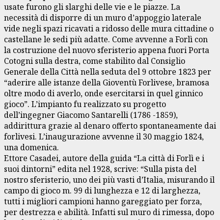
usate furono gli slarghi delle vie e le piazze. La
necessità di disporre di un muro d’appoggio laterale
vide negli spazi ricavati a ridosso delle mura cittadine o
castellane le sedi più adatte. Come avvenne a Forlì con
la costruzione del nuovo sferisterio appena fuori Porta
Cotogni sulla destra, come stabilito dal Consiglio
Generale della Città nella seduta del 9 ottobre 1823 per
“aderire alle istanze della Gioventù Forlivese, bramosa
oltre modo di averlo, onde esercitarsi in quel ginnico
gioco”. L’impianto fu realizzato su progetto
dell’ingegner Giacomo Santarelli (1786 -1859),
addirittura grazie al denaro offerto spontaneamente dai
forlivesi. L’inaugurazione avvenne il 30 maggio 1824,
una domenica.
Ettore Casadei, autore della guida “La città di Forlì e i
suoi dintorni” edita nel 1928, scrive: “Sulla pista del
nostro sferisterio, uno dei più vasti d’Italia, misurando il
campo di gioco m. 99 di lunghezza e 12 di larghezza,
tutti i migliori campioni hanno gareggiato per forza,
per destrezza e abilità. Infatti sul muro di rimessa, dopo