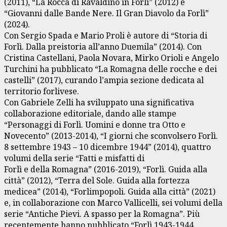
(2011), “La Rocca di Ravaldino in Forlì” (2012) e
“Giovanni dalle Bande Nere. Il Gran Diavolo da Forlì”
(2024).
Con Sergio Spada e Mario Proli è autore di “Storia di
Forlì. Dalla preistoria all’anno Duemila” (2014). Con
Cristina Castellani, Paola Novara, Mirko Orioli e Angelo
Turchini ha pubblicato “La Romagna delle rocche e dei
castelli” (2017), curando l’ampia sezione dedicata al
territorio forlivese.
Con Gabriele Zelli ha sviluppato una significativa
collaborazione editoriale, dando alle stampe
“Personaggi di Forlì. Uomini e donne tra Otto e
Novecento” (2013-2014), “I giorni che sconvolsero Forlì.
8 settembre 1943 – 10 dicembre 1944” (2014), quattro
volumi della serie “Fatti e misfatti di
Forlì e della Romagna” (2016-2019), “Forlì. Guida alla
città” (2012), “Terra del Sole. Guida alla fortezza
medicea” (2014), “Forlimpopoli. Guida alla città” (2021)
e, in collaborazione con Marco Vallicelli, sei volumi della
serie “Antiche Pievi. A spasso per la Romagna”. Più
recentemente hanno pubblicato “Forlì 1943-1944.