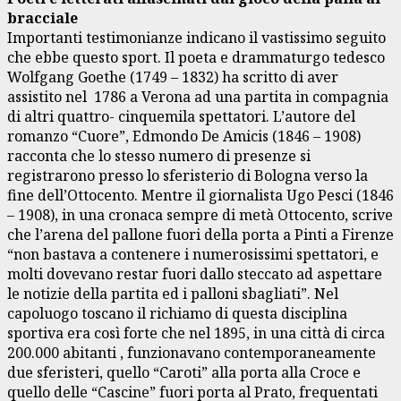
bracciale
Importanti testimonianze indicano il vastissimo seguito
che ebbe questo sport. Il poeta e drammaturgo tedesco
Wolfgang Goethe (1749 – 1832) ha scritto di aver
assistito nel 1786 a Verona ad una partita in compagnia
di altri quattro- cinquemila spettatori. L’autore del
romanzo “Cuore”, Edmondo De Amicis (1846 – 1908)
racconta che lo stesso numero di presenze si
registrarono presso lo sferisterio di Bologna verso la
fine dell’Ottocento. Mentre il giornalista Ugo Pesci (1846
– 1908), in una cronaca sempre di metà Ottocento, scrive
che l’arena del pallone fuori della porta a Pinti a Firenze
“non bastava a contenere i numerosissimi spettatori, e
molti dovevano restar fuori dallo steccato ad aspettare
le notizie della partita ed i palloni sbagliati”. Nel
capoluogo toscano il richiamo di questa disciplina
sportiva era così forte che nel 1895, in una città di circa
200.000 abitanti , funzionavano contemporaneamente
due sferisteri, quello “Caroti” alla porta alla Croce e
quello delle “Cascine” fuori porta al Prato, frequentati