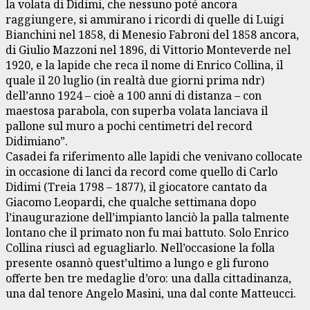
la volata di Didimi, che nessuno poté ancora
raggiungere, si ammirano i ricordi di quelle di Luigi
Bianchini nel 1858, di Menesio Fabroni del 1858 ancora,
di Giulio Mazzoni nel 1896, di Vittorio Monteverde nel
1920, e la lapide che reca il nome di Enrico Collina, il
quale il 20 luglio (in realtà due giorni prima ndr)
dell’anno 1924 – cioè a 100 anni di distanza – con
maestosa parabola, con superba volata lanciava il
pallone sul muro a pochi centimetri del record
Didimiano”.
Casadei fa riferimento alle lapidi che venivano collocate
in occasione di lanci da record come quello di Carlo
Didimi (Treia 1798 – 1877), il giocatore cantato da
Giacomo Leopardi, che qualche settimana dopo
l’inaugurazione dell’impianto lanciò la palla talmente
lontano che il primato non fu mai battuto. Solo Enrico
Collina riuscì ad eguagliarlo. Nell’occasione la folla
presente osannò quest’ultimo a lungo e gli furono
offerte ben tre medaglie d’oro: una dalla cittadinanza,
una dal tenore Angelo Masini, una dal conte Matteucci.