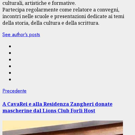
culturali, artistiche e formative.
Partecipa regolarmente come relatore a convegni,
incontri nelle scuole e presentazioni dedicate ai temi
della storia, della cultura e della scrittura.
See author's posts
Navigazione
Articolo
Precedente
precedente:
articolo
A CavaRei e alla Residenza Zangheri donate
mascherine dal Lions Club Forlì Host