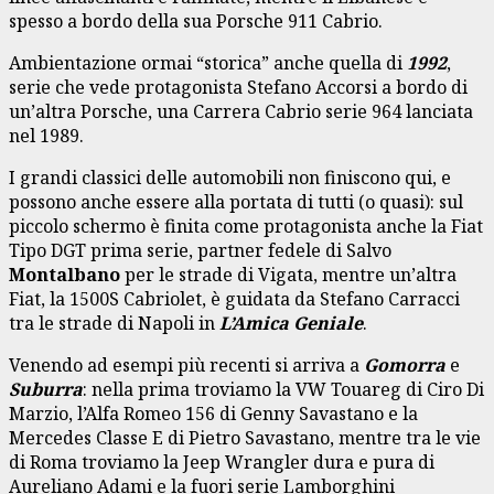
spesso a bordo della sua Porsche 911 Cabrio.
Ambientazione ormai “storica” anche quella di
1992
,
serie che vede protagonista Stefano Accorsi a bordo di
un’altra Porsche, una Carrera Cabrio serie 964 lanciata
nel 1989.
I grandi classici delle automobili non finiscono qui, e
possono anche essere alla portata di tutti (o quasi): sul
piccolo schermo è finita come protagonista anche la Fiat
Tipo DGT prima serie, partner fedele di Salvo
Montal
bano
per le strade di Vigata, mentre un’altra
Fiat, la 1500S Cabriolet, è guidata da Stefano Carracci
tra le strade di Napoli in
L’
Amica Geniale
.
Venendo ad esempi più recenti si arriva a
Gomorra
e
Suburra
: nella prima troviamo la VW Touareg di Ciro Di
Marzio, l’Alfa Romeo 156 di Genny Savastano e la
Mercedes Classe E di Pietro Savastano, mentre tra le vie
di Roma troviamo la Jeep Wrangler dura e pura di
Aureliano Adami e la fuori serie Lamborghini