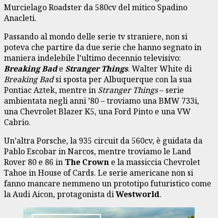
Murcielago Roadster da 580cv del mitico Spadino
Anacleti.
Passando al mondo delle serie tv straniere, non si
poteva che partire da due serie che hanno segnato in
maniera indelebile l’ultimo decennio televisivo:
Breaking Bad
e
Stranger Things
. Walter White di
Breaking Bad
si sposta per Albuquerque con la sua
Pontiac Aztek, mentre in
Stranger Things
– serie
ambientata negli anni ’80 – troviamo una BMW 733i,
una Chevrolet Blazer K5, una Ford Pinto e una VW
Cabrio.
Un’altra Porsche, la 935 circuit da 560cv, è guidata da
Pablo Escobar in Narcos, mentre troviamo le Land
Rover 80 e 86 in
The Crown
e la massiccia Chevrolet
Tahoe in House of Cards. Le serie americane non si
fanno mancare nemmeno un prototipo futuristico come
la Audi Aicon, protagonista di
Westworld
.