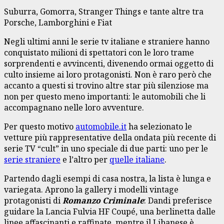
Suburra, Gomorra, Stranger Things e tante altre tra
Porsche, Lamborghini e Fiat
Negli ultimi anni le serie tv italiane e straniere hanno
conquistato milioni di spettatori con le loro trame
sorprendenti e avvincenti, divenendo ormai oggetto di
culto insieme ai loro protagonisti. Non è raro però che
accanto a questi si trovino altre star più silenziose ma
non per questo meno importanti: le automobili che li
accompagnano nelle loro avventure.
Per questo motivo
automobile.it
ha selezionato le
vetture più rappresentative della ondata più recente di
serie TV “cult” in uno speciale di due parti: uno per le
serie straniere
e l’altro per
quelle italiane
.
Partendo dagli esempi di casa nostra, la lista è lunga e
variegata. Aprono la gallery i modelli vintage
protagonisti di
Romanzo Criminale
: Dandi preferisce
guidare la Lancia Fulvia HF Coupé, una berlinetta dalle
linee affascinanti e raffinate, mentre il Libanese è