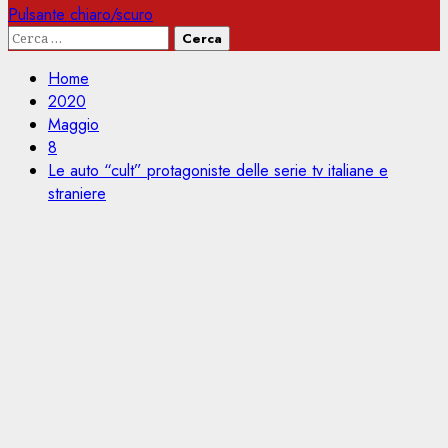
Pulsante chiaro/scuro
Ricerca
per:
Home
2020
Maggio
8
Le auto “cult” protagoniste delle serie tv italiane e
straniere