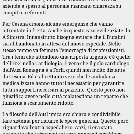
aziende e spesso al personale mancano chiarezza su
compiti e referenti.
Per Cesena ci sono alcune emergenze che vanno
affrontate in fretta. Anche in questo caso evidenziate da
A Sinistra. Innanzitutto bisogna evitare che il Bufalini
sia abbandonato in attesa del nuovo ospedale. Nello
stesso tempo va fermata l’emorragia di professionisti.
Tra i temi che attendono una risposta urgente c’è quello
dell’H24 nella Cardiologia. È vero che il polo cardiologo
dell’Ausl Romagna è a Forlì, quindi non molto distante
da Cesena. Ed è altrettanto vero che le ambulanze
medicalizzate hanno tutto il necessario per garantire
tutti i supporti necessari al paziente. Questo però non
giustifica avere nelle città malatestiana un reparto che
funziona a scartamento ridotto.
La filosofia dell’Ausl unica era chiara e condivisibile:
fare sistema per ridurre le spese generali. Questo però
riguardava l’extra ospedaliero. Anzi, si era stato
garantito che i risparmi sui costi generali avrebbero