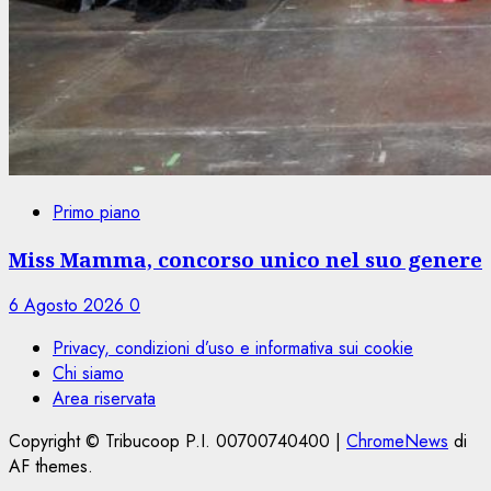
Primo piano
Miss Mamma, concorso unico nel suo genere
6 Agosto 2026
0
Privacy, condizioni d’uso e informativa sui cookie
Chi siamo
Area riservata
Copyright © Tribucoop P.I. 00700740400
|
ChromeNews
di
AF themes.