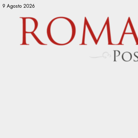
Vai
9 Agosto 2026
al
contenuto