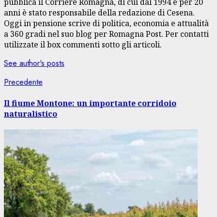
pubblica il Corriere Romagna, di cui dal 1994 e per 20
anni è stato responsabile della redazione di Cesena.
Oggi in pensione scrive di politica, economia e attualità
a 360 gradi nel suo blog per Romagna Post. Per contatti
utilizzate il box commenti sotto gli articoli.
See author's posts
Navigazione
Articolo
Precedente
precedente:
articolo
Il fiume Montone: un importante corridoio
naturalistico