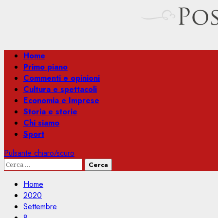
Menu
Home
principale
Primo piano
Commenti e opinioni
Cultura e spettacoli
Economia e Imprese
Storia e storie
Chi siamo
Sport
Pulsante chiaro/scuro
Ricerca
per:
Home
2020
Settembre
8