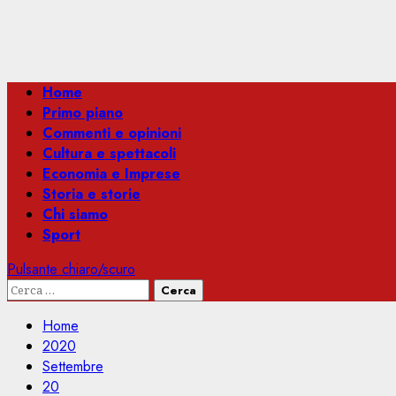
Menu
Home
principale
Primo piano
Commenti e opinioni
Cultura e spettacoli
Economia e Imprese
Storia e storie
Chi siamo
Sport
Pulsante chiaro/scuro
Ricerca
per:
Home
2020
Settembre
20