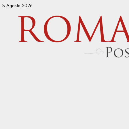
Vai
8 Agosto 2026
al
contenuto