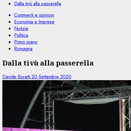
Dalla tivù alla passerella
Commenti e opinioni
Economia e Imprese
Notizie
Politica
Primo piano
Romagna
Dalla tivù alla passerella
Davide Buratti
20 Settembre 2020