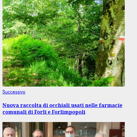
Articolo
Successivo
successivo:
Nuova raccolta di occhiali usati nelle farmacie
comunali di Forlì e Forlimpopoli