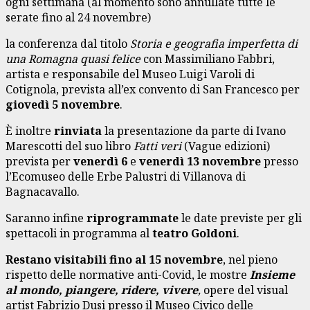
ogni settimana (al momento sono annullate tutte le
serate fino al 24 novembre)
la conferenza dal titolo
Storia e geografia imperfetta di
una Romagna quasi felice
con Massimiliano Fabbri,
artista e responsabile del Museo Luigi Varoli di
Cotignola, prevista all’ex convento di San Francesco per
giovedì 5 novembre
.
È inoltre
rinviata
la presentazione da parte di Ivano
Marescotti del suo libro
Fatti veri
(Vague edizioni)
prevista per
venerdì 6
e
venerdì 13 novembre
presso
l’Ecomuseo delle Erbe Palustri di Villanova di
Bagnacavallo.
Saranno infine
riprogrammate
le date previste per gli
spettacoli in programma al
teatro Goldoni
.
Restano visitabili fino al 15 novembre
, nel pieno
rispetto delle normative anti-Covid, le mostre
Insieme
al mondo, piangere, ridere, vivere
,
opere del visual
artist Fabrizio Dusi presso il Museo Civico delle