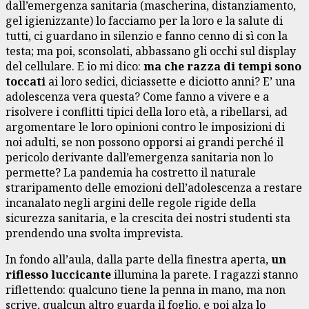
dall’emergenza sanitaria (mascherina, distanziamento,
gel igienizzante) lo facciamo per la loro e la salute di
tutti, ci guardano in silenzio e fanno cenno di sì con la
testa; ma poi, sconsolati, abbassano gli occhi sul display
del cellulare. E io mi dico:
ma che razza di tempi sono
toccati
ai loro sedici, diciassette e diciotto anni? E’ una
adolescenza vera questa? Come fanno a vivere e a
risolvere i conflitti tipici della loro età, a ribellarsi, ad
argomentare le loro opinioni contro le imposizioni di
noi adulti, se non possono opporsi ai grandi perché il
pericolo derivante dall’emergenza sanitaria non lo
permette? La pandemia ha costretto il naturale
straripamento delle emozioni dell’adolescenza a restare
incanalato negli argini delle regole rigide della
sicurezza sanitaria, e la crescita dei nostri studenti sta
prendendo una svolta imprevista.
In fondo all’aula, dalla parte della finestra aperta,
un
riflesso luccicante
illumina la parete. I ragazzi stanno
riflettendo: qualcuno tiene la penna in mano, ma non
scrive, qualcun altro guarda il foglio, e poi alza lo