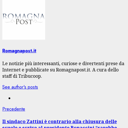
Romagnapost.it
Le notizie più interessanti, curiose e divertenti prese da
Internet e pubblicate su Romagnapost.it. A cura dello
staff di Tribucoop.
See author's posts
Navigazione
Articolo
Precedente
precedente:
articolo
Il sindaco Zattini è contrario alla chiusura delle
scuole e scrive al presidente Bonaccini “sarebbe