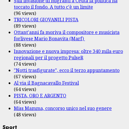
Sull'invasione di migranti a Ceuta la politica ha
toccato il fondo. A tutto c'è un limite
(96 views)
TRICOLORI GIOVANILI PISTA
(89 views)
Ottant'anni fa moriva il compositore e musicista
forlivese Mario Bonavita (Marf)
(88 views)
Innovazione e nuova impresa: oltre 340 mila euro
regionali per il progetto PulseR
(74 views)
"Notti trasfigurate", ecco il terzo appuntamento
(67 views)
Al via il Bagnacavallo Festival
(64 views)
PISTA, ORO E ARGENTO
(64 views)
Miss Mamma, concorso unico nel suo genere
(48 views)
Sport