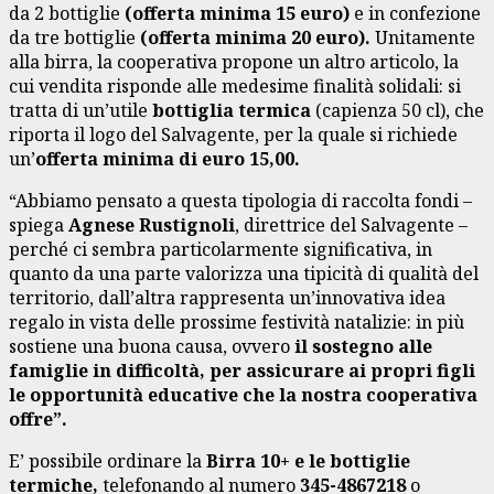
da 2 bottiglie
(offerta minima 15 euro)
e in confezione
da tre bottiglie
(offerta minima 20 euro).
Unitamente
alla birra, la cooperativa propone un altro articolo, la
cui vendita risponde alle medesime finalità solidali: si
tratta di un’utile
bottiglia termica
(capienza 50 cl), che
riporta il logo del Salvagente, per la quale si richiede
un’
offerta minima di euro 15,00.
“Abbiamo pensato a questa tipologia di raccolta fondi –
spiega
Agnese Rustignoli
, direttrice del Salvagente –
perché ci sembra particolarmente significativa, in
quanto da una parte valorizza una tipicità di qualità del
territorio, dall’altra rappresenta un’innovativa idea
regalo in vista delle prossime festività natalizie: in più
sostiene una buona causa, ovvero
il sostegno alle
famiglie in difficoltà, per assicurare ai propri figli
le opportunità educative che la nostra cooperativa
offre”.
E’ possibile ordinare la
Birra 10+ e le bottiglie
termiche,
telefonando al numero
345-4867218
o