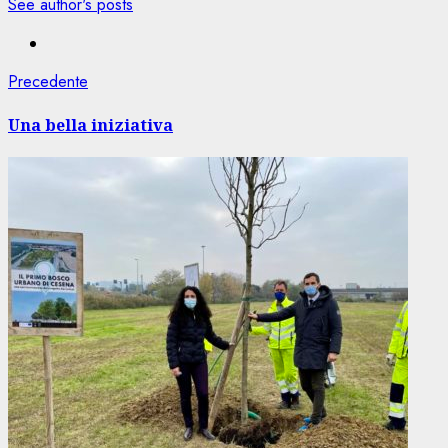
See author's posts
Navigazione
Articolo
Precedente
precedente:
articolo
Una bella iniziativa