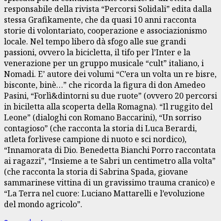
responsabile della rivista “Percorsi Solidali” edita dalla
stessa Grafikamente, che da quasi 10 anni racconta
storie di volontariato, cooperazione e associazionismo
locale. Nel tempo libero dà sfogo alle sue grandi
passioni, ovvero la bicicletta, il tifo per l’Inter e la
venerazione per un gruppo musicale “cult” italiano, i
Nomadi. E’ autore dei volumi “C’era un volta un re bisre,
bisconte, binè…” che ricorda la figura di don Amedeo
Pasini, “Forlì&dintorni su due ruote” (ovvero 20 percorsi
in biciletta alla scoperta della Romagna). “Il ruggito del
Leone” (dialoghi con Romano Baccarini), “Un sorriso
contagioso” (che racconta la storia di Luca Berardi,
atleta forlivese campione di nuoto e sci nordico),
“Innamorata di Dio. Benedetta Bianchi Porro raccontata
ai ragazzi”, “Insieme a te Sabri un centimetro alla volta”
(che racconta la storia di Sabrina Spada, giovane
sammarinese vittina di un gravissimo trauma cranico) e
“La Terra nel cuore: Luciano Mattarelli e l’evoluzione
del mondo agricolo”.