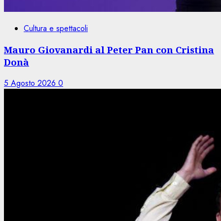
Cultura e spettacoli
Mauro Giovanardi al Peter Pan con Cristina
Donà
5 Agosto 2026
0