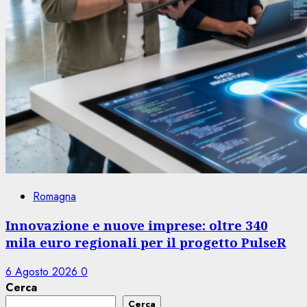
Romagna
Innovazione e nuove imprese: oltre 340
mila euro regionali per il progetto PulseR
6 Agosto 2026
0
Cerca
Cerca