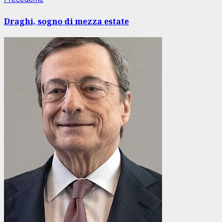
Navigazione
precedente:
articolo
Draghi, sogno di mezza estate