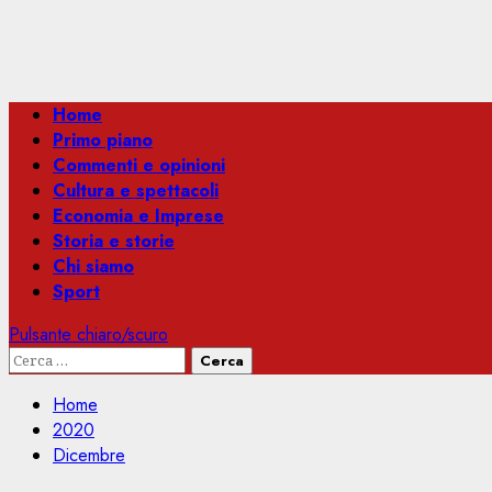
Menu
Home
principale
Primo piano
Commenti e opinioni
Cultura e spettacoli
Economia e Imprese
Storia e storie
Chi siamo
Sport
Pulsante chiaro/scuro
Ricerca
per:
Home
2020
Dicembre