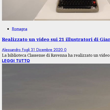
Romagna
Realizzato un video sui 21 illustratori di Gi
Alessandro Fogli
31 Dicembre 2020
0
La biblioteca Classense di Ravenna ha realizzato un video in
LEGGI TUTTO