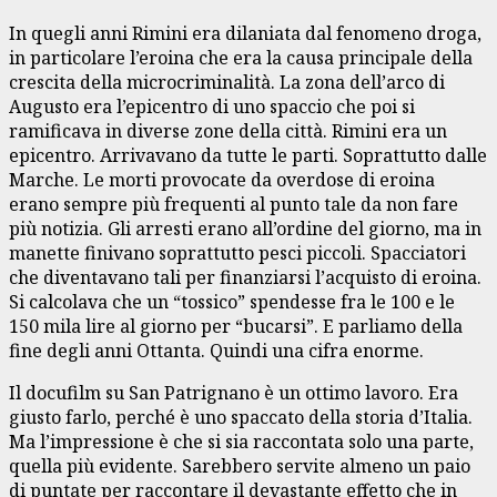
In quegli anni Rimini era dilaniata dal fenomeno droga,
in particolare l’eroina che era la causa principale della
crescita della microcriminalità. La zona dell’arco di
Augusto era l’epicentro di uno spaccio che poi si
ramificava in diverse zone della città. Rimini era un
epicentro. Arrivavano da tutte le parti. Soprattutto dalle
Marche. Le morti provocate da overdose di eroina
erano sempre più frequenti al punto tale da non fare
più notizia. Gli arresti erano all’ordine del giorno, ma in
manette finivano soprattutto pesci piccoli. Spacciatori
che diventavano tali per finanziarsi l’acquisto di eroina.
Si calcolava che un “tossico” spendesse fra le 100 e le
150 mila lire al giorno per “bucarsi”. E parliamo della
fine degli anni Ottanta. Quindi una cifra enorme.
Il docufilm su San Patrignano è un ottimo lavoro. Era
giusto farlo, perché è uno spaccato della storia d’Italia.
Ma l’impressione è che si sia raccontata solo una parte,
quella più evidente. Sarebbero servite almeno un paio
di puntate per raccontare il devastante effetto che in