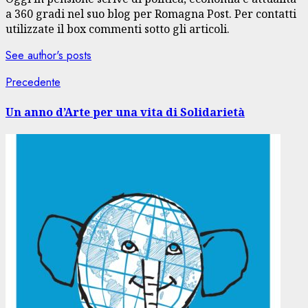
a 360 gradi nel suo blog per Romagna Post. Per contatti
utilizzate il box commenti sotto gli articoli.
See author's posts
Navigazione
Articolo
Precedente
precedente:
articolo
Un anno d’Arte per una vita di Solidarietà