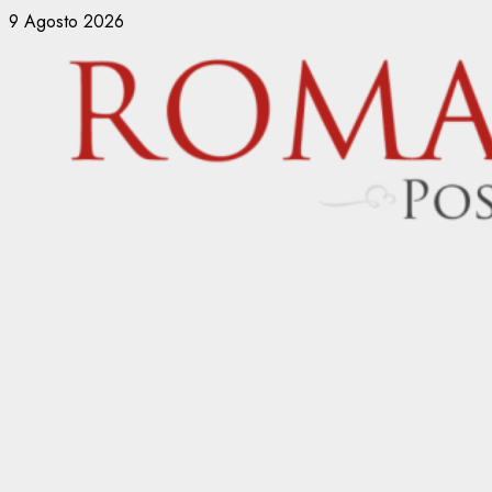
Vai
9 Agosto 2026
al
contenuto