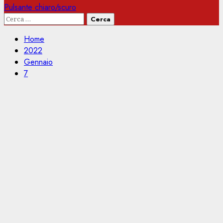
Pulsante chiaro/scuro
Ricerca
per:
Home
2022
Gennaio
7