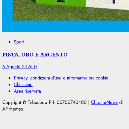
Sport
PISTA, ORO E ARGENTO
6 Agosto 2026
0
Privacy, condizioni d’uso e informativa sui cookie
Chi siamo
Area riservata
Copyright © Tribucoop P.I. 00700740400
|
ChromeNews
di
AF themes.