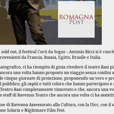
d out, il festival Corti da Sogni – Antonio Ricci si è concl
ovenienti da Francia, Russia, Egitto, Brasile e Italia.
ografico, ci ha riempito di gioia rivedere il teatro Rasi pi
ancora una volta hanno proposto un viaggio senza confini a
 cinque giornate di proiezione, proponendo un vero e prop
a il pubblico, gli ospiti e tutti coloro che hanno partecipato
n Teatro Rasi completamente rinnovato e che, ancora una volta
o staff di Ravenna Teatro che ancora una volta ci ha assistit
une di Ravenna Assessorato alla Cultura, con la Uicc, con i
one Solaris e Nightmare Film Fest.