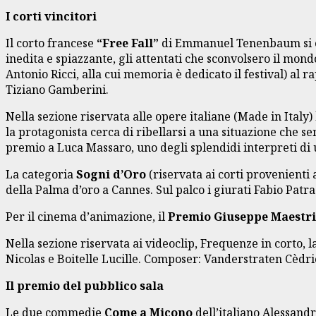
I corti vincitori
Il corto francese
“Free Fall”
di Emmanuel Tenenbaum si 
inedita e spiazzante, gli attentati che sconvolsero il mon
Antonio Ricci, alla cui memoria è dedicato il festival) al
Tiziano Gamberini.
Nella sezione riservata alle opere italiane (Made in Italy
la protagonista cerca di ribellarsi a una situazione che 
premio a Luca Massaro, uno degli splendidi interpreti di
La categoria
Sogni d’Oro
(riservata ai corti provenienti a
della Palma d’oro a Cannes. Sul palco i giurati Fabio Patr
Per il cinema d’animazione, il
Premio Giuseppe Maestri
Nella sezione riservata ai videoclip, Frequenze in corto,
Nicolas e Boitelle Lucille. Composer: Vanderstraten Cèdri
Il premio del pubblico sala
Le due commedie
Come a Micono
dell’italiano Alessand