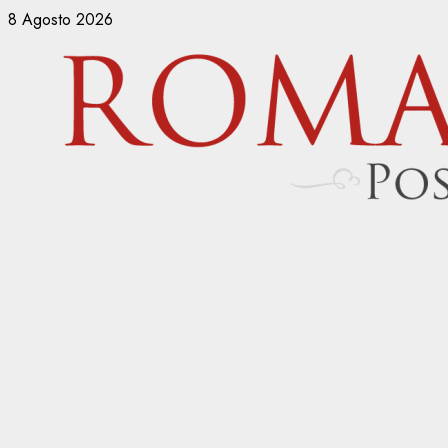
Vai
8 Agosto 2026
al
contenuto