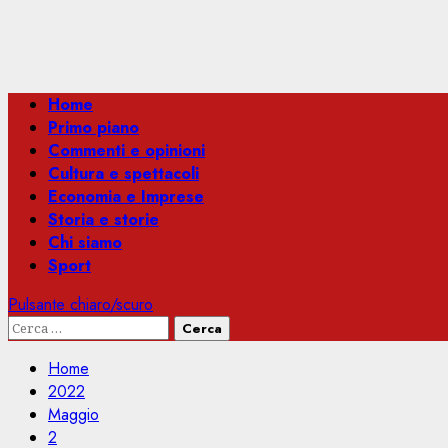
Menu
Home
principale
Primo piano
Commenti e opinioni
Cultura e spettacoli
Economia e Imprese
Storia e storie
Chi siamo
Sport
Pulsante chiaro/scuro
Ricerca
per:
Home
2022
Maggio
2