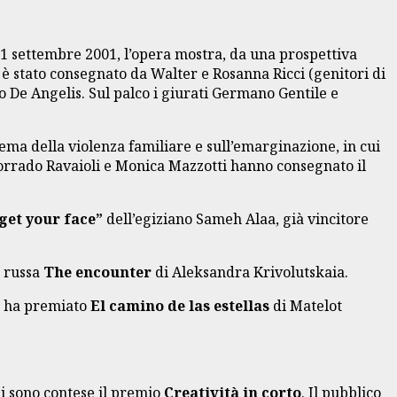
11 settembre 2001, l’opera mostra, da una prospettiva
 è stato consegnato da Walter e Rosanna Ricci (genitori di
to De Angelis. Sul palco i giurati Germano Gentile e
tema della violenza familiare e sull’emarginazione, in cui
 Corrado Ravaioli e Monica Mazzotti hanno consegnato il
rget your face”
dell’egiziano Sameh Alaa, già vincitore
a russa
The encounter
di Aleksandra Krivolutskaia.
na ha premiato
El camino de las estellas
di Matelot
si sono contese il premio
Creatività in corto
. Il pubblico