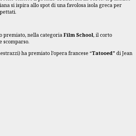
iana si ispira allo spot di una favolosa isola greca per
pettati.
no premiato, nella categoria
Film School
, il corto
re scomparso.
lestrazzi) ha premiato l’opera francese “
Tatooed”
di Jean