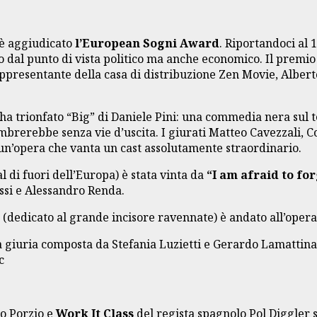
è aggiudicato
l’European Sogni Award
. Riportandoci al 
do dal punto di vista politico ma anche economico. Il premio
 rappresentante della casa di distribuzione Zen Movie, Alber
) ha trionfato “Big” di Daniele Pini: una commedia nera sul 
sembrerebbe senza vie d’uscita. I giurati Matteo Cavezzali,
 un’opera che vanta un cast assolutamente straordinario.
l di fuori dell’Europa) è stata vinta da
“I am afraid to fo
assi e Alessandro Renda.
(dedicato al grande incisore ravennate) è andato all’oper
 la giuria composta da Stefania Luzietti e Gerardo Lamatti
c
ro Porzio e
Work It Class
del regista spagnolo Pol Diggler 