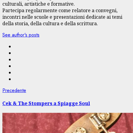
culturali, artistiche e formative.
Partecipa regolarmente come relatore a convegni,
incontri nelle scuole e presentazioni dedicate ai temi
della storia, della cultura e della scrittura.
See author's posts
Navigazione
Articolo
Precedente
precedente:
articolo
Cek & The Stompers a Spiagge Soul