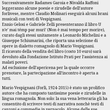
Successivamente Radames Garoia e Nivalda Raffoni
leggeranno alcune poesie e zirudelle dell’autore
forlivese, mentre Claudio Molinari eseguirà alcuni brani
musicali con testi di Vespignani.
Ennio Gelosi e Gabriele Zelli presenteranno il libro U
n’e’ mai témp par murì’ (Non è mai tempo per morire),
curato dagli stessi unitamente a Leonardo Michelini e a
Giuseppe Schiumarini, che riporta una selezione di
opere in dialetto romagnolo di Mario Vespignani.
Il ricavato della vendita del libro (costo 10 euro) sarà
devoluto alla Fondazione Istituto Prati per l’assistenza ai
malati poveri.
Ad esclusione dell’apericena per la quale occorre
prenotare, la partecipazione all’incontro è aperta a
tutti.
Mario Vespignani (Forlì, 1924-2015) è stato un prolifico
autore che ha composto tantissime poesie e zirudelle in
lingua romagnola. Non solo: la sua vena letteraria gli ha
consentito di scrivere testi di narrativa nonchè testi di
canzoni e commedie in vernacolo. Alcune delle sue