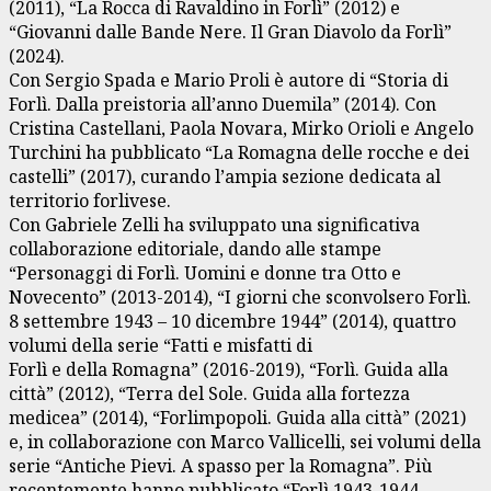
(2011), “La Rocca di Ravaldino in Forlì” (2012) e
“Giovanni dalle Bande Nere. Il Gran Diavolo da Forlì”
(2024).
Con Sergio Spada e Mario Proli è autore di “Storia di
Forlì. Dalla preistoria all’anno Duemila” (2014). Con
Cristina Castellani, Paola Novara, Mirko Orioli e Angelo
Turchini ha pubblicato “La Romagna delle rocche e dei
castelli” (2017), curando l’ampia sezione dedicata al
territorio forlivese.
Con Gabriele Zelli ha sviluppato una significativa
collaborazione editoriale, dando alle stampe
“Personaggi di Forlì. Uomini e donne tra Otto e
Novecento” (2013-2014), “I giorni che sconvolsero Forlì.
8 settembre 1943 – 10 dicembre 1944” (2014), quattro
volumi della serie “Fatti e misfatti di
Forlì e della Romagna” (2016-2019), “Forlì. Guida alla
città” (2012), “Terra del Sole. Guida alla fortezza
medicea” (2014), “Forlimpopoli. Guida alla città” (2021)
e, in collaborazione con Marco Vallicelli, sei volumi della
serie “Antiche Pievi. A spasso per la Romagna”. Più
recentemente hanno pubblicato “Forlì 1943-1944.