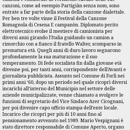
canzoni, come ad esempio Partigiàn senza nom, sono
entrate a far parte della storia della canzone dialettale.
Per ben tre volte vinse il Festival della Canzone
Romagnola di Cesena E campanòn. Diplomato perito
elettrotecnico svolse il mestiere di camionista per
diversi anni girando l’Italia guidando un camion a
rimorchio con a fianco il fratello Walter, scomparso in
prematura età. Quegli anni di duro lavoro segnarono
profondamente la sua maturazione e il suo
temperamento. Di fede socialista fin dalla giovane età
divenne poi, per tanti anni, corrispondente dell’Avanti e
giornalista pubblicista. Assunto nel Comune di Forlì nei
primi anni ‘60, dopo un periodo nel quale ricoprì diversi
incarichi all’interno del Municipio nel settore delle
aziende municipalizzate, venne chiamato a svolgere le
funzioni di segretario del Vice Sindaco Azer Cicognani,
per poi divenire capo ufficio stampa dell’ente locale.
Incarico che ricoprì per più di 10 anni fino al
pensionamento avvenuto nel 1989. Mario Vespignani è
stato direttore responsabile di Comune Aperto, organo