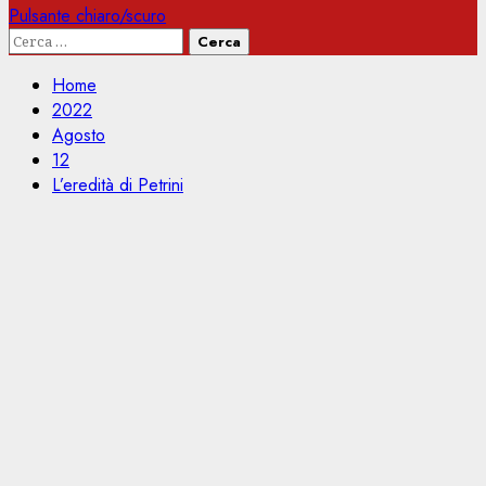
Pulsante chiaro/scuro
Ricerca
per:
Home
2022
Agosto
12
L’eredità di Petrini