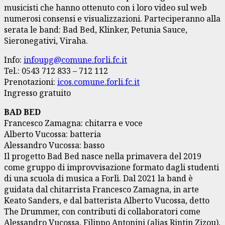
musicisti che hanno ottenuto con i loro video sul web
numerosi consensi e visualizzazioni. Parteciperanno alla
serata le band: Bad Bed, Klinker, Petunia Sauce,
Sieronegativi, Viraha.
Info:
infoupg@comune.forli.fc.it
Tel.: 0543 712 833 – 712 112
Prenotazioni:
icos.comune.forli.fc.it
Ingresso gratuito
BAD BED
Francesco Zamagna: chitarra e voce
Alberto Vucossa: batteria
Alessandro Vucossa: basso
Il progetto Bad Bed nasce nella primavera del 2019
come gruppo di improvvisazione formato dagli studenti
di una scuola di musica a Forlì. Dal 2021 la band è
guidata dal chitarrista Francesco Zamagna, in arte
Keato Sanders, e dal batterista Alberto Vucossa, detto
The Drummer, con contributi di collaboratori come
Alessandro Vucossa, Filippo Antonini (alias Rintin Zizou),