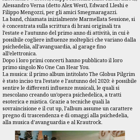
Alessandro Verna (detto Alex West), Edward Lleshi e
Filippo Mengozzi, per gli amici Smegmaragazzi.
La band, chiamata inizialmente Marmellata Sessione, si
è concentrata sulla scrittura di brani originali tra
l’estate e l’autunno del primo anno di attività, in cui è
possibile cogliere influenze molteplici che variano dalla
psichedelia, all’avanguardia, al garage fino
all’elettronica.
Dopo i loro primi concerti hanno pubblicato il loro
primo singolo No One Can Hear You.
La musica: il primo album intitolato The Globus Pilgrim
è stato inciso tra l’estate e l’autunno del 2020: è possibile
sentire le differenti influenze musicali, le quali si
mescolano creando un’opera psichedelica, a tratti
esoterica e mistica. Grazie a tecniche quali la
sovraincisione e il cut up, l’album assume un carattere
pregno di trascendenza e di omaggi alla psichedelia,
alla musica d’avanguardia e al Krautrock.