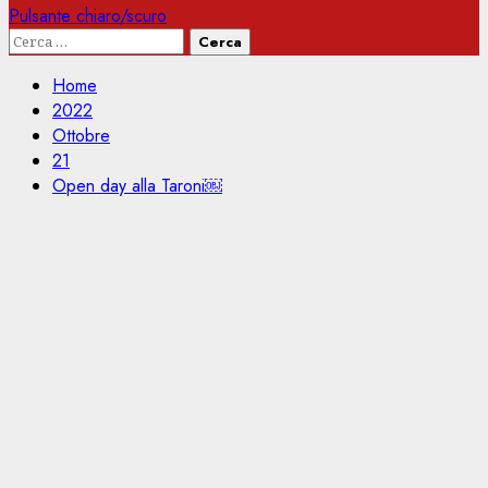
Pulsante chiaro/scuro
Ricerca
per:
Home
2022
Ottobre
21
Open day alla Taroni￼