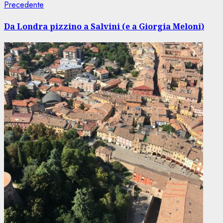
Navigazione
Articolo
Precedente
precedente:
articolo
Da Londra pizzino a Salvini (e a Giorgia Meloni)