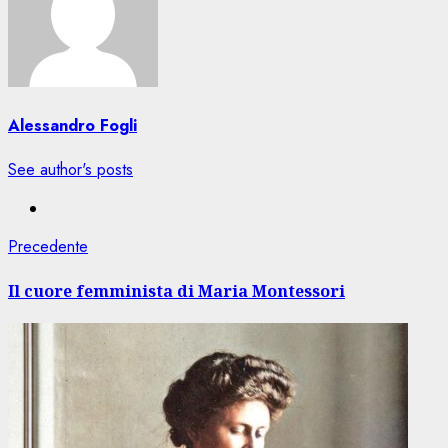
Alessandro Fogli
See author's posts
Navigazione
Articolo
Precedente
precedente:
articolo
Il cuore femminista di Maria Montessori