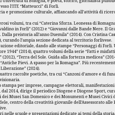
’Università di Bologna, è poeta, storico, giornalista pubbli
sso l’ITE “Matteucci” di Forlì.
ria e promozione culturale, affiancando all’attività di rice
erosi volumi, tra cui “Caterina Sforza. Leonessa di Romagna
valdino in Forlì” (2012) e “Giovanni dalle Bande Nere. Il Gra
ì. Dalla preistoria all’anno Duemila” (2014). Con Cristina C
, curando l’ampia sezione dedicata al territorio forlivese.
razione editoriale, dando alle stampe “Personaggi di Forlì.
e 1944” (2014), quattro volumi della serie “Fatti e misfatti
” (2012), “Terra del Sole. Guida alla fortezza medicea” (2014)
ie “Antiche Pievi. A spasso per la Romagna”. Più recenteme
 Liberazione” (2024).
 quattro raccolte poetiche, tra cui “Canzoni d’amore e di f
visionaria.
o stampa per imprese, campagne elettorali, manifestazioni c
e, dal 2014, dirige il periodico Diogene e Diogene Sport, cu
ci dei Musei San Domenico e dei Monumenti e Musei Civici di
ele, centro della creatività giovanile dell’Assessorato alle 
ive.
nelle scuole e presentazioni dedicate ai temi della storia, 