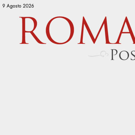
Vai
9 Agosto 2026
al
contenuto