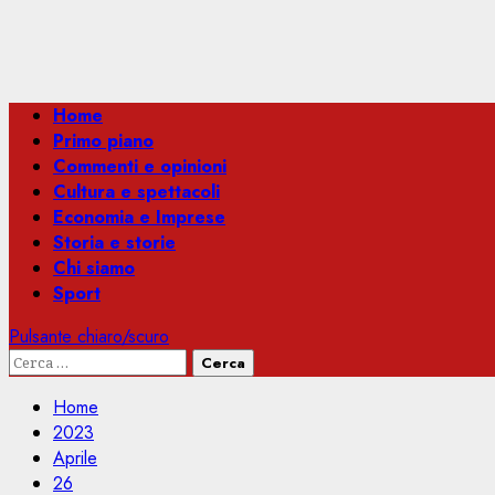
Menu
Home
principale
Primo piano
Commenti e opinioni
Cultura e spettacoli
Economia e Imprese
Storia e storie
Chi siamo
Sport
Pulsante chiaro/scuro
Ricerca
per:
Home
2023
Aprile
26