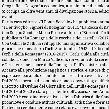
Marco Viroli (1961), laureato in Economia e Commercio all
Geografia e Geografia economica, attualmente di ruolo pre
Si occupa da oltre vent’anni di divulgazione storica, edito
eventi.
Per la casa editrice «Il Ponte Vecchio» ha pubblicato num
“I Bentivoglio. Signori di Bologna” (2011), “La Rocca di Ra
Con Sergio Spada e Mario Proli è autore di “Storia di Forl
pubblicato “La Romagna delle rocche e dei castelli” (2017)
Con Gabriele Zelli ha sviluppato una significativa collabo
giorni che sconvolsero Forlì. 8 settembre 1943 – 10 dicembr
Forlì e della Romagna” (2016-2019), “Forlì. Guida alla città
collaborazione con Marco Vallicelli, sei volumi della ser
e Resistenza nel cuore della Romagna. Dall’Armistizio alla
Accanto alla produzione saggistica e storica, è autore di
espressivo parallelo orientato a una scrittura evocativa e 
Dal 2005 si occupa di comunicazione, copywriting e uffici
È iscritto all’Ordine dei Giornalisti dell’Emilia-Romagna 
Dal 2019 al 2020 è stato presidente dell’associazione Ami
Dal 2020 è coordinatore artistico della Fabbrica delle Cand
promuove e conduce attività culturali, artistiche e format
Partecipa regolarmente come relatore a convegni, incontri 