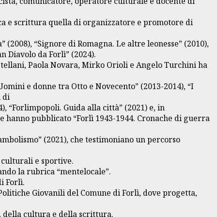
cista, comunicatore, operatore culturale e docente di
rca e scrittura quella di organizzatore e promotore di
” (2008), “Signore di Romagna. Le altre leonesse” (2010),
n Diavolo da Forlì” (2024).
astellani, Paola Novara, Mirko Orioli e Angelo Turchini ha
 Uomini e donne tra Otto e Novecento” (2013-2014), “I
 di
, “Forlimpopoli. Guida alla città” (2021) e, in
nte hanno pubblicato “Forlì 1943-1944. Cronache di guerra
unambolismo” (2021), che testimoniano un percorso
ulturali e sportive.
rando la rubrica “mentelocale”.
 Forlì.
Politiche Giovanili del Comune di Forlì, dove progetta,
della cultura e della scrittura.