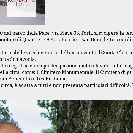
0 dal parco della Pace, via Piave 33, Forlì, si svolgerà la t
itato di Quartiere 9 Foro Boario – San Benedetto, coordina
orie delle vecchie mura, dell’ex convento di Santa Chiara, d
Porta Schiavonia.
o registrare una partecipazione molto elevata. Infatti ogn
della città, come: il Cimitero Monumentale, il Cimitero di gu
i San Benedetto e l’ex Eridania,
rca, è adatta a tutti e non presenta particolari difficoltà