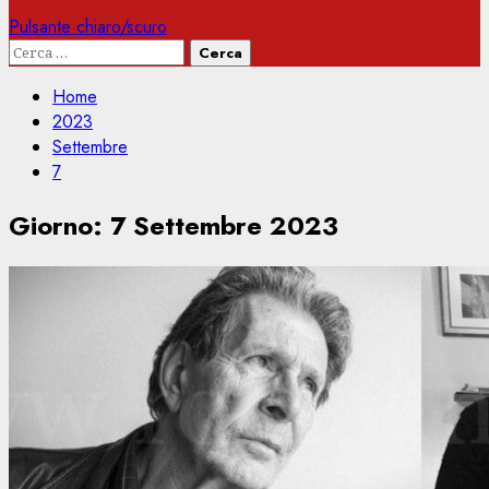
Pulsante chiaro/scuro
Ricerca
per:
Home
2023
Settembre
7
Giorno:
7 Settembre 2023