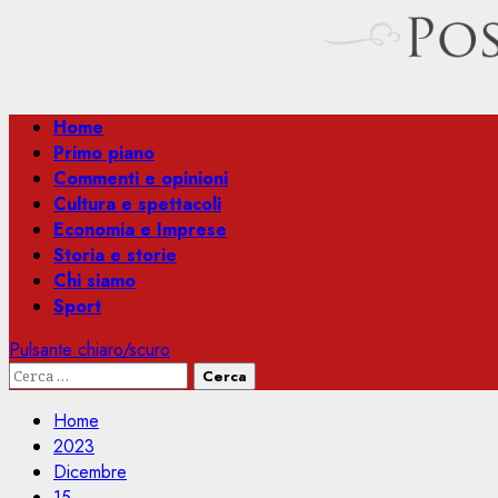
Menu
Home
principale
Primo piano
Commenti e opinioni
Cultura e spettacoli
Economia e Imprese
Storia e storie
Chi siamo
Sport
Pulsante chiaro/scuro
Ricerca
per:
Home
2023
Dicembre
15