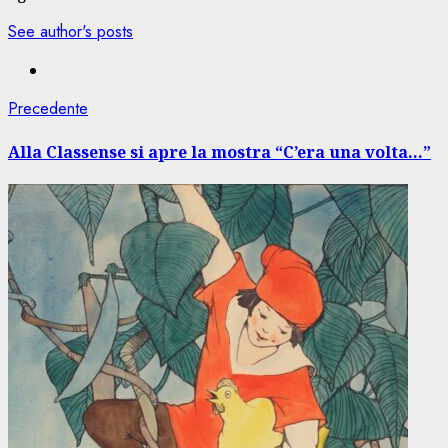
See author's posts
Navigazione
Articolo
Precedente
precedente:
articolo
Alla Classense si apre la mostra “C’era una volta…”