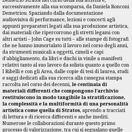
Demetrio Stratos nel corso della sua attività e,
successivamente alla sua scomparsa, da Daniela Ronconi
Demetriou. Spaziando dalla documentazione
audiovisiva di performance, lezioni e concerti agli
appunti preparatori legati alla sua produzione artistica,
dai materiali che ripercorrono gli stretti legami con
altri artisti – John Cage su tutti – alle stampe di fotografi
che ne hanno immortalato il lavoro nel corso degli anni,
da strumenti musicali a oggetti, cimeli e capi
d’abbigliamento, da libri e dischi in vinile a manifesti
relativi tanto al suo lavoro da solista quanto a quello con
I Ribelli e con gli Area, dalle copie di tesi di laurea, studi
e saggi dedicati alla sua ricerca alla rassegna stampa
raccolta nel corso dei decenni,
le centinaia di
materiali differenti che compongono l’archivio
restituiscono in modo tangibile la stratificazione,
la complessità e la multiformità di una personalità
artistica come quella di Stratos
, aprendo a tracciati
di lettura e di ricerca differenti e anche inediti.
Numerose le collaborazioni durante questo primo
processo di valorizzazione, tra cui si segnalano quelle