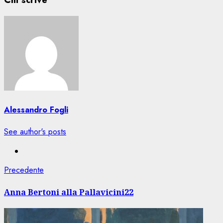
Alessandro Fogli
See author's posts
Navigazione
Articolo
Precedente
precedente:
articolo
Anna Bertoni alla Pallavicini22