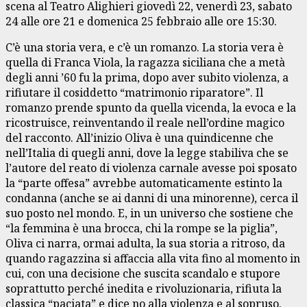
scena al Teatro Alighieri giovedì 22, venerdì 23, sabato
24 alle ore 21 e domenica 25 febbraio alle ore 15:30.
C’è una storia vera, e c’è un romanzo. La storia vera è
quella di Franca Viola, la ragazza siciliana che a metà
degli anni ’60 fu la prima, dopo aver subito violenza, a
rifiutare il cosiddetto “matrimonio riparatore”. Il
romanzo prende spunto da quella vicenda, la evoca e la
ricostruisce, reinventando il reale nell’ordine magico
del racconto. All’inizio Oliva è una quindicenne che
nell’Italia di quegli anni, dove la legge stabiliva che se
l’autore del reato di violenza carnale avesse poi sposato
la “parte offesa” avrebbe automaticamente estinto la
condanna (anche se ai danni di una minorenne), cerca il
suo posto nel mondo. E, in un universo che sostiene che
“la femmina è una brocca, chi la rompe se la piglia”,
Oliva ci narra, ormai adulta, la sua storia a ritroso, da
quando ragazzina si affaccia alla vita fino al momento in
cui, con una decisione che suscita scandalo e stupore
soprattutto perché inedita e rivoluzionaria, rifiuta la
classica “paciata” e dice no alla violenza e al sopruso.