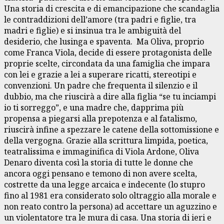
Una storia di crescita e di emancipazione che scandaglia
le contraddizioni dell’amore (tra padri e figlie, tra
madri e figlie) e si insinua tra le ambiguità del
desiderio, che lusinga e spaventa. Ma Oliva, proprio
come Franca Viola, decide di essere protagonista delle
proprie scelte, circondata da una famiglia che impara
con lei e grazie a lei a superare ricatti, stereotipi e
convenzioni. Un padre che frequenta il silenzio e il
dubbio, ma che riuscirà a dire alla figlia “se tu inciampi
io ti sorreggo”, e una madre che, dapprima più
propensa a piegarsi alla prepotenza e al fatalismo,
riuscirà infine a spezzare le catene della sottomissione e
della vergogna. Grazie alla scrittura limpida, poetica,
teatralissima e immaginifica di Viola Ardone, Oliva
Denaro diventa così la storia di tutte le donne che
ancora oggi pensano e temono di non avere scelta,
costrette da una legge arcaica e indecente (lo stupro
fino al 1981 era considerato solo oltraggio alla morale e
non reato contro la persona) ad accettare un aguzzino e
un violentatore tra le mura di casa. Una storia di ieri e