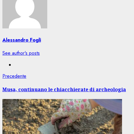
Alessandro Fogli
See author's posts
Navigazione
Articolo
Precedente
precedente:
articolo
Musa, continuano le chiacchierate di archeologia