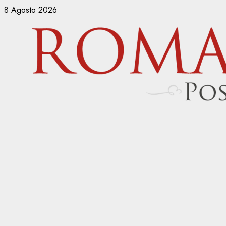
Vai
8 Agosto 2026
al
contenuto