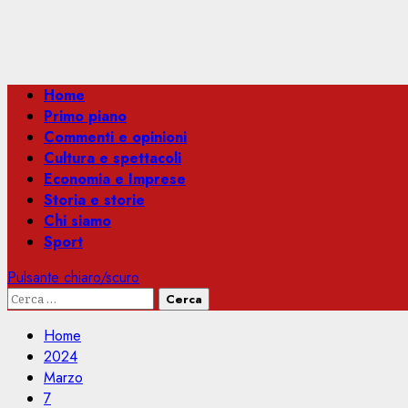
Menu
Home
principale
Primo piano
Commenti e opinioni
Cultura e spettacoli
Economia e Imprese
Storia e storie
Chi siamo
Sport
Pulsante chiaro/scuro
Ricerca
per:
Home
2024
Marzo
7