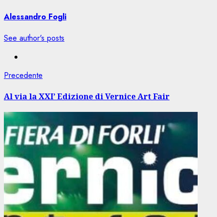
Alessandro Fogli
See author's posts
Navigazione
Articolo
Precedente
precedente:
articolo
Al via la XXI’ Edizione di Vernice Art Fair