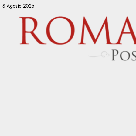
Vai
8 Agosto 2026
al
contenuto