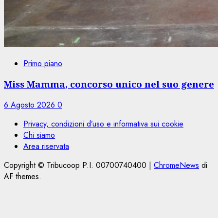
Primo piano
Miss Mamma, concorso unico nel suo genere
6 Agosto 2026
0
Privacy, condizioni d’uso e informativa sui cookie
Chi siamo
Area riservata
Copyright © Tribucoop P.I. 00700740400
|
ChromeNews
di
AF themes.