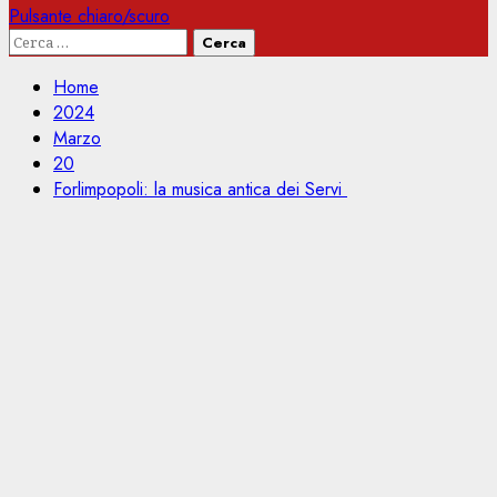
Pulsante chiaro/scuro
Ricerca
per:
Home
2024
Marzo
20
Forlimpopoli: la musica antica dei Servi