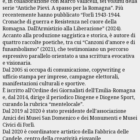
e, in collaborazione con Marco Vallicelli, sei volumi della
serie “Antiche Pievi. A spasso per la Romagna”. Più
recentemente hanno pubblicato “Forlì 1943-1944.
Cronache di guerra e Resistenza nel cuore della
Romagna. Dall’Armistizio alla Liberazione” (2024).
Accanto alla produzione saggistica e storica, è autore di
quattro raccolte poetiche, tra cui “Canzoni d’amore e di
funambolismo” (2021), che testimoniano un percorso
espressivo parallelo orientato a una scrittura evocativa
e visionaria.
Dal 2005 si occupa di comunicazione, copywriting e
ufficio stampa per imprese, campagne elettorali,
manifestazioni culturali e sportive.
È iscritto all’Ordine dei Giornalisti dell’Emilia-Romagna
e, dal 2014, dirige il periodico Diogene e Diogene Sport,
curando la rubrica “mentelocale”.
Dal 2019 al 2020 è stato presidente dell’associazione
Amici dei Musei San Domenico e dei Monumenti e Musei
Civici di Forlì.
Dal 2020 è coordinatore artistico della Fabbrica delle
Candele, centro della creatività giovanile