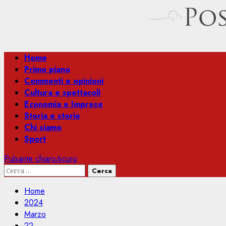
Menu
Home
principale
Primo piano
Commenti e opinioni
Cultura e spettacoli
Economia e Imprese
Storia e storie
Chi siamo
Sport
Pulsante chiaro/scuro
Ricerca
per:
Home
2024
Marzo
22