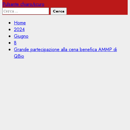
Pulsante chiaro/scuro
Ricerca
per:
Home
2024
Giugno
8
Grande partecipazione alla cena benefica AMMP di
QBio