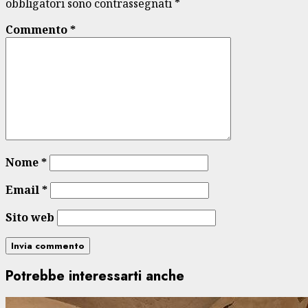
obbligatori sono contrassegnati
*
Commento
*
Nome
*
Email
*
Sito web
Potrebbe interessarti anche