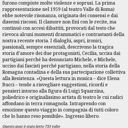
furono compiute molte violenze e soprusi. La prima
rappresentazione nel 1959 (al teatro Valle di Roma)
ebbe notevole risonanza, originata dei consensi e dai
dissensi riscossi. Il clamore non finì con le recite, ma
continuò con accesi dibattiti, provocati dal testo che
rievoca alcuni momenti drammatici e contrastanti della
nostra recente storia. I dialoghi, aspri, ironici,
passionali, sempre essenziali, descrivono la tragica
storia d’amore dei due protagonisti, Cecilia, uccisa dai
partigiani perché ha denunciato Michele, e Michele,
ucciso dai fascisti perché partigiano, nella storia della
Romagna contadina e della sua partecipazione collettiva
alla Resistenza. «Questa lettura in musica – dice Elena
Bucci – tende a risvegliare suggestioni, ricordi e
pensieri intorno alla figura di Luigi Squarzina,
poliedrico e originalissimo artista di teatro le cui radici
affondano in terra romagnola. Intraprendo con
emozione questo viaggio in compagnia di tutti coloro
che lo hanno reso possibile». Ingresso libero.
Questo post è stato letto 733 volte