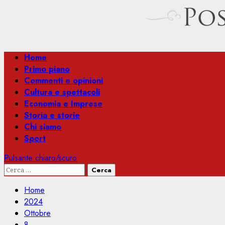
Menu
Home
principale
Primo piano
Commenti e opinioni
Cultura e spettacoli
Economia e Imprese
Storia e storie
Chi siamo
Sport
Pulsante chiaro/scuro
Ricerca
per:
Home
2024
Ottobre
8