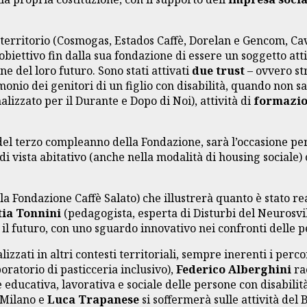
l territorio (Cosmogas, Estados Caffè, Dorelan e Gencom, Cav
obiettivo fin dalla sua fondazione di essere un soggetto att
one del loro futuro. Sono stati attivati
due trust
– ovvero str
monio dei genitori di un figlio con disabilità, quando non s
alizzato per il Durante e Dopo di Noi), attività di
formazi
del terzo compleanno della Fondazione, sarà l’occasione per
di vista abitativo (anche nella modalità di housing sociale)
a Fondazione Caffè Salato) che illustrerà quanto è stato real
tia Tonnini
(pedagogista, esperta di Disturbi del Neurosvi
il futuro, con uno sguardo innovativo nei confronti delle 
zzati in altri contesti territoriali, sempre inerenti i perc
oratorio di pasticceria inclusivo),
Federico Alberghini
rac
 educativa, lavorativa e sociale delle persone con disabilit
 Milano e
Luca Trapanese
si soffermerà sulle attività del