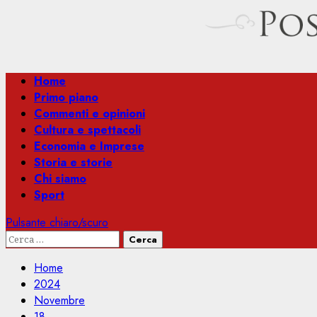
Menu
Home
principale
Primo piano
Commenti e opinioni
Cultura e spettacoli
Economia e Imprese
Storia e storie
Chi siamo
Sport
Pulsante chiaro/scuro
Ricerca
per:
Home
2024
Novembre
18