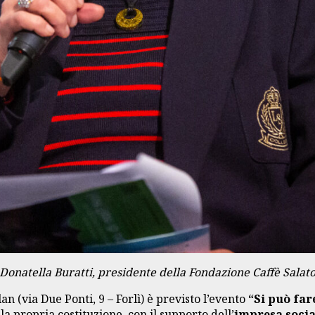
Donatella Buratti, presidente della Fondazione Caffè Salat
 (via Due Ponti, 9 – Forlì) è previsto l’evento
“Si può far
lla propria costituzione, con il supporto dell’
impresa socia