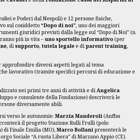
aRei e Poderi dal Nespoli) e 12 persone fisiche,
ivo sul cosiddetto
“Dopo di noi”
, uno dei maggiori
umenti giuridici previsti dalla legge sul “Dopo di Noi” (n.
aranno più in vita –
uno sportello informativo
(per
one
, di
supporto
,
tutela legale
e di
parent training
,
 approfondire diversi aspetti legati al tema
 che lavorativo (tramite specifici percorsi di educazione e
izzato nei primi tre anni di attività e di
Angelica
luppo e consulente della Fondazione) descriverà le
persone diversamente abili.
orsi verso le autonomie:
Marzia Manderoli
(Anffas
conterà il progetto Stazione Rulli Frulli (polo
à) di Finale Emilia (MO),
Marco Bollani
presenterà le
 Borgo Sociale “A ruota Libera” di Marzano Appio (CE).