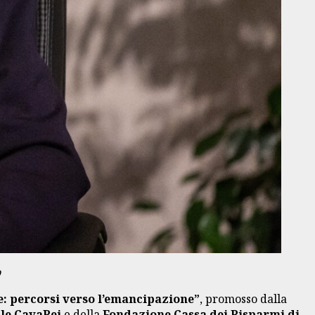
o
e: percorsi verso l’emancipazione”
, promosso dalla
le CavaRei
e della
Fondazione Cassa dei Risparmi di