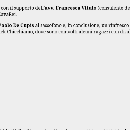
i
con il supporto dell
’avv. Francesca Vitulo
(consulente del
CavaRei.
Paolo De Cupis
al sassofono e, in conclusione, un rinfresco
uck Chicchiamo, dove sono coinvolti alcuni ragazzi con disab