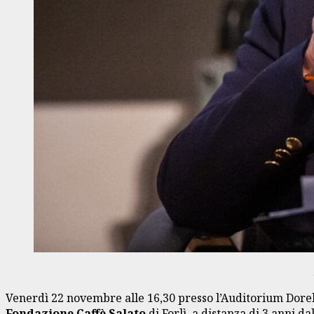
Venerdì 22 novembre alle 16,30 presso l’Auditorium Dorelan
Fondazione Caffè Salato
di Forlì, a distanza di 3 anni da