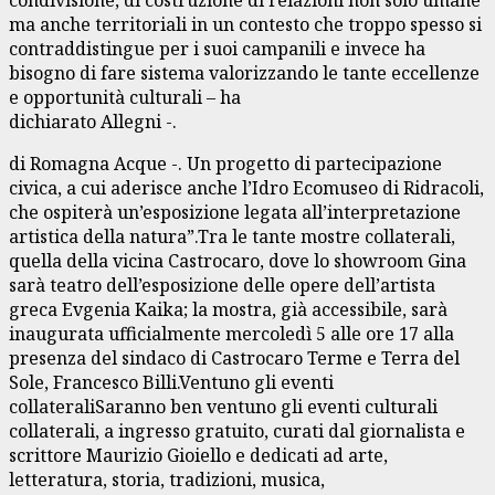
condivisione, di costruzione di relazioni non solo umane
ma anche territoriali in un contesto che troppo spesso si
contraddistingue per i suoi campanili e invece ha
bisogno di fare sistema valorizzando le tante eccellenze
e opportunità culturali – ha
dichiarato Allegni -.
di Romagna Acque -. Un progetto di partecipazione
civica, a cui aderisce anche l’Idro Ecomuseo di Ridracoli,
che ospiterà un’esposizione legata all’interpretazione
artistica della natura”.Tra le tante mostre collaterali,
quella della vicina Castrocaro, dove lo showroom Gina
sarà teatro dell’esposizione delle opere dell’artista
greca Evgenia Kaika; la mostra, già accessibile, sarà
inaugurata ufficialmente mercoledì 5 alle ore 17 alla
presenza del sindaco di Castrocaro Terme e Terra del
Sole, Francesco Billi.Ventuno gli eventi
collateraliSaranno ben ventuno gli eventi culturali
collaterali, a ingresso gratuito, curati dal giornalista e
scrittore Maurizio Gioiello e dedicati ad arte,
letteratura, storia, tradizioni, musica,