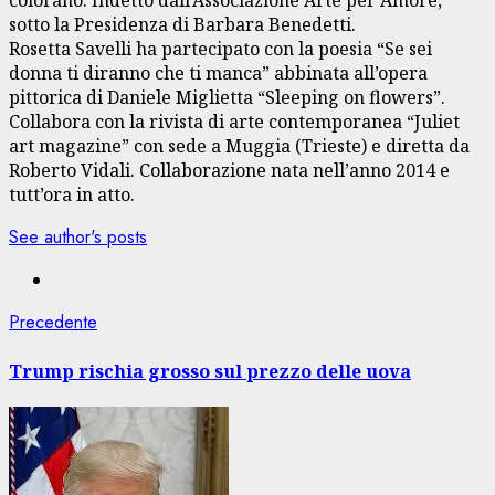
colorano. Indetto dall’Associazione Arte per Amore,
sotto la Presidenza di Barbara Benedetti.
Rosetta Savelli ha partecipato con la poesia “Se sei
donna ti diranno che ti manca” abbinata all’opera
pittorica di Daniele Miglietta “Sleeping on flowers”.
Collabora con la rivista di arte contemporanea “Juliet
art magazine” con sede a Muggia (Trieste) e diretta da
Roberto Vidali. Collaborazione nata nell’anno 2014 e
tutt’ora in atto.
See author's posts
Navigazione
Articolo
Precedente
precedente:
articolo
Trump rischia grosso sul prezzo delle uova