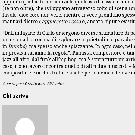
appunto quella di considerarle qualcosa di rassicurante d
(se non oltre), che sviluppano attraverso colpi di scena s
favole, cioè cose non vere, mentre invece prendono spess
mannari dietro
Cappuccetto rosso
o, ancora, figure esisti
“Dall’indagine di Carlo emergono diverse sfumature di p
una scena horror ma di esplorare inquietudini e paradossi,
in
Dumbo
), ma spesso anche spiazzante. In ogni caso, nell
imprevisti saranno la regola”. Pianista, compositore e tan
jazz all’afro, dal funk all’hip hop, ma è soprattutto un art
caso, il suo lavoro incontra quello di altri due musicisti –
compositore e orchestratore anche per cinema e televisio
Questo post è stato letto 694 volte
Chi scrive