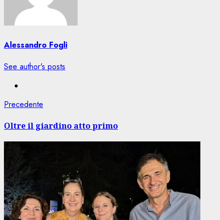
Alessandro Fogli
See author's posts
Navigazione
Articolo
Precedente
precedente:
articolo
Oltre il giardino atto primo