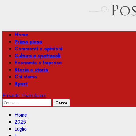
Menu
Home
principale
Primo piano
Commenti e opinioni
Cultura e spettacoli
Economia e Imprese
Storia e storie
Chi siamo
Sport
Pulsante chiaro/scuro
Ricerca
per:
Home
2025
Luglio
1