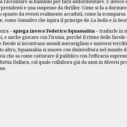
a raccontare ai bambini per farli addormentare. E invece so
orprendenti e una suspense da thriller. Come si fa a dormire
o spunto da eventi realmente accaduti, come la scomparsa d
te, come Gonsalvo che ispira il principe de
La bella e la best
aura –
spiega invece Federico Squassabia
– tradurle in m
 e anche giocare con l’ironia, perché il ritmo delle favole 
e favole si incontrano mondi meravigliosi e universi terribili
to altro, Squassabia si muove con disinvoltura nel mondo de
ista che sa come catturare il pubblico con l’efficacia espress
 Mattia Dallara, col quale collabora già da anni in diversi p
ne.