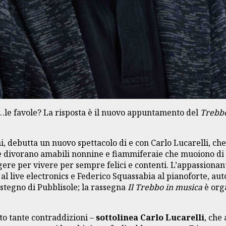
e…le favole? La risposta è il nuovo appuntamento del
Trebbo
ini, debutta un nuovo spettacolo di e con Carlo Lucarelli, ch
e divorano amabili nonnine e fiammiferaie che muoiono di s
gere per vivere per sempre felici e contenti. L’appassionan
al live electronics e Federico Squassabia al pianoforte, au
stegno di Pubblisole; la rassegna
Il Trebbo in musica
è orga
tto tante contraddizioni –
sottolinea Carlo Lucarelli
, che