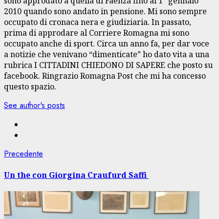
sono approdato a quella di Faenza fino al 1° gennaio
2010 quando sono andato in pensione. Mi sono sempre
occupato di cronaca nera e giudiziaria. In passato,
prima di approdare al Corriere Romagna mi sono
occupato anche di sport. Circa un anno fa, per dar voce
a notizie che venivano “dimenticate” ho dato vita a una
rubrica I CITTADINI CHIEDONO DI SAPERE che posto su
facebook. Ringrazio Romagna Post che mi ha concesso
questo spazio.
See author's posts
Navigazione
Articolo
Precedente
precedente:
articolo
Un the con Giorgina Craufurd Saffi