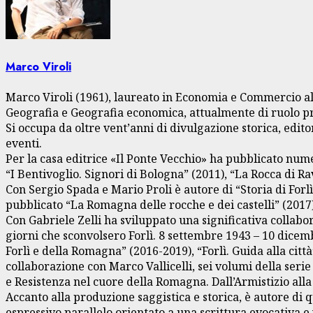
Marco Viroli
Marco Viroli (1961), laureato in Economia e Commercio all
Geografia e Geografia economica, attualmente di ruolo pre
Si occupa da oltre vent’anni di divulgazione storica, edito
eventi.
Per la casa editrice «Il Ponte Vecchio» ha pubblicato num
“I Bentivoglio. Signori di Bologna” (2011), “La Rocca di Ra
Con Sergio Spada e Mario Proli è autore di “Storia di Forl
pubblicato “La Romagna delle rocche e dei castelli” (2017)
Con Gabriele Zelli ha sviluppato una significativa collabo
giorni che sconvolsero Forlì. 8 settembre 1943 – 10 dicembr
Forlì e della Romagna” (2016-2019), “Forlì. Guida alla città
collaborazione con Marco Vallicelli, sei volumi della ser
e Resistenza nel cuore della Romagna. Dall’Armistizio alla
Accanto alla produzione saggistica e storica, è autore di
espressivo parallelo orientato a una scrittura evocativa e 