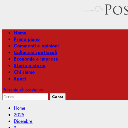
Menu
Home
principale
Primo piano
Commenti e opinioni
Cultura e spettacoli
Economia e Imprese
Storia e storie
Chi siamo
Sport
Pulsante chiaro/scuro
Ricerca
per:
Home
2025
Dicembre
3