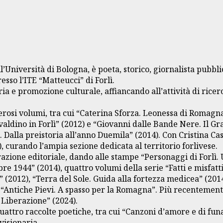
’Università di Bologna, è poeta, storico, giornalista pubbli
sso l’ITE “Matteucci” di Forlì.
ria e promozione culturale, affiancando all’attività di rice
erosi volumi, tra cui “Caterina Sforza. Leonessa di Romagna
valdino in Forlì” (2012) e “Giovanni dalle Bande Nere. Il Gra
ì. Dalla preistoria all’anno Duemila” (2014). Con Cristina C
, curando l’ampia sezione dedicata al territorio forlivese.
razione editoriale, dando alle stampe “Personaggi di Forlì.
e 1944” (2014), quattro volumi della serie “Fatti e misfatti
” (2012), “Terra del Sole. Guida alla fortezza medicea” (2014)
ie “Antiche Pievi. A spasso per la Romagna”. Più recenteme
 Liberazione” (2024).
 quattro raccolte poetiche, tra cui “Canzoni d’amore e di f
visionaria.