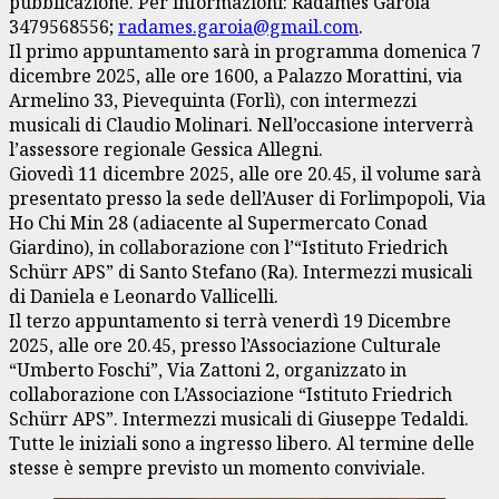
pubblicazione. Per informazioni: Radames Garoia
3479568556;
radames.garoia@gmail.com
.
Il primo appuntamento sarà in programma domenica 7
dicembre 2025, alle ore 1600, a Palazzo Morattini, via
Armelino 33, Pievequinta (Forlì), con intermezzi
musicali di Claudio Molinari. Nell’occasione interverrà
l’assessore regionale Gessica Allegni.
Giovedì 11 dicembre 2025, alle ore 20.45, il volume sarà
presentato presso la sede dell’Auser di Forlimpopoli, Via
Ho Chi Min 28 (adiacente al Supermercato Conad
Giardino), in collaborazione con l’“Istituto Friedrich
Schürr APS” di Santo Stefano (Ra). Intermezzi musicali
di Daniela e Leonardo Vallicelli.
Il terzo appuntamento si terrà venerdì 19 Dicembre
2025, alle ore 20.45, presso l’Associazione Culturale
“Umberto Foschi”, Via Zattoni 2, organizzato in
collaborazione con L’Associazione “Istituto Friedrich
Schürr APS”. Intermezzi musicali di Giuseppe Tedaldi.
Tutte le iniziali sono a ingresso libero. Al termine delle
stesse è sempre previsto un momento conviviale.