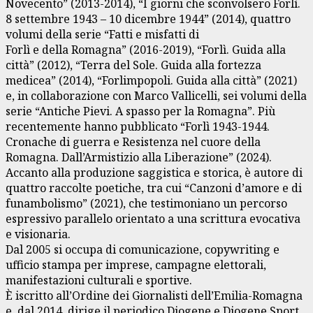
Novecento” (2013-2014), “I giorni che sconvolsero Forlì.
8 settembre 1943 – 10 dicembre 1944” (2014), quattro
volumi della serie “Fatti e misfatti di
Forlì e della Romagna” (2016-2019), “Forlì. Guida alla
città” (2012), “Terra del Sole. Guida alla fortezza
medicea” (2014), “Forlimpopoli. Guida alla città” (2021)
e, in collaborazione con Marco Vallicelli, sei volumi della
serie “Antiche Pievi. A spasso per la Romagna”. Più
recentemente hanno pubblicato “Forlì 1943-1944.
Cronache di guerra e Resistenza nel cuore della
Romagna. Dall’Armistizio alla Liberazione” (2024).
Accanto alla produzione saggistica e storica, è autore di
quattro raccolte poetiche, tra cui “Canzoni d’amore e di
funambolismo” (2021), che testimoniano un percorso
espressivo parallelo orientato a una scrittura evocativa
e visionaria.
Dal 2005 si occupa di comunicazione, copywriting e
ufficio stampa per imprese, campagne elettorali,
manifestazioni culturali e sportive.
È iscritto all’Ordine dei Giornalisti dell’Emilia-Romagna
e, dal 2014, dirige il periodico Diogene e Diogene Sport,