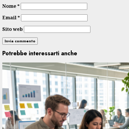
Nome
*
Email
*
Sito web
Potrebbe interessarti anche