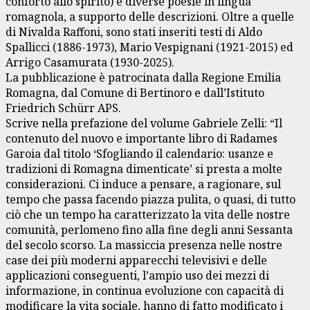
conforto allo spirito) e diverse poesie in lingua
romagnola, a supporto delle descrizioni. Oltre a quelle
di Nivalda Raffoni, sono stati inseriti testi di Aldo
Spallicci (1886-1973), Mario Vespignani (1921-2015) ed
Arrigo Casamurata (1930-2025).
La pubblicazione è patrocinata dalla Regione Emilia
Romagna, dal Comune di Bertinoro e dall’Istituto
Friedrich Schürr APS.
Scrive nella prefazione del volume Gabriele Zelli: “Il
contenuto del nuovo e importante libro di Radames
Garoia dal titolo ‘Sfogliando il calendario: usanze e
tradizioni di Romagna dimenticate’ si presta a molte
considerazioni. Ci induce a pensare, a ragionare, sul
tempo che passa facendo piazza pulita, o quasi, di tutto
ciò che un tempo ha caratterizzato la vita delle nostre
comunità, perlomeno fino alla fine degli anni Sessanta
del secolo scorso. La massiccia presenza nelle nostre
case dei più moderni apparecchi televisivi e delle
applicazioni conseguenti, l’ampio uso dei mezzi di
informazione, in continua evoluzione con capacità di
modificare la vita sociale, hanno di fatto modificato i