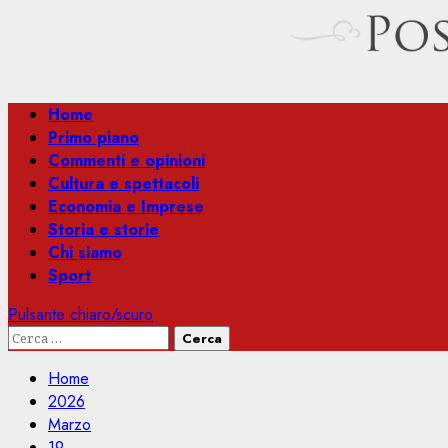
Menu
Home
principale
Primo piano
Commenti e opinioni
Cultura e spettacoli
Economia e Imprese
Storia e storie
Chi siamo
Sport
Pulsante chiaro/scuro
Ricerca
per:
Home
2026
Marzo
19