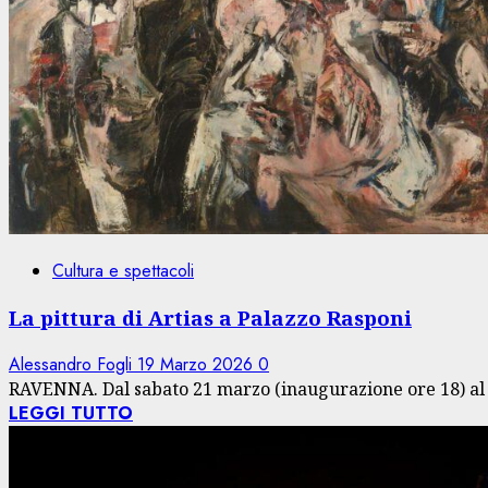
Cultura e spettacoli
La pittura di Artias a Palazzo Rasponi
Alessandro Fogli
19 Marzo 2026
0
RAVENNA. Dal sabato 21 marzo (inaugurazione ore 18) al 3
LEGGI TUTTO