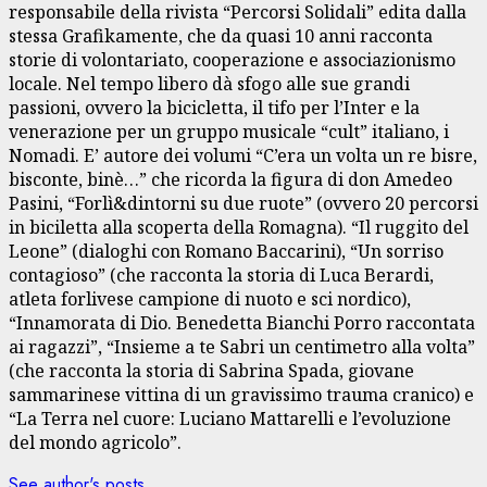
responsabile della rivista “Percorsi Solidali” edita dalla
stessa Grafikamente, che da quasi 10 anni racconta
storie di volontariato, cooperazione e associazionismo
locale. Nel tempo libero dà sfogo alle sue grandi
passioni, ovvero la bicicletta, il tifo per l’Inter e la
venerazione per un gruppo musicale “cult” italiano, i
Nomadi. E’ autore dei volumi “C’era un volta un re bisre,
bisconte, binè…” che ricorda la figura di don Amedeo
Pasini, “Forlì&dintorni su due ruote” (ovvero 20 percorsi
in biciletta alla scoperta della Romagna). “Il ruggito del
Leone” (dialoghi con Romano Baccarini), “Un sorriso
contagioso” (che racconta la storia di Luca Berardi,
atleta forlivese campione di nuoto e sci nordico),
“Innamorata di Dio. Benedetta Bianchi Porro raccontata
ai ragazzi”, “Insieme a te Sabri un centimetro alla volta”
(che racconta la storia di Sabrina Spada, giovane
sammarinese vittina di un gravissimo trauma cranico) e
“La Terra nel cuore: Luciano Mattarelli e l’evoluzione
del mondo agricolo”.
See author's posts