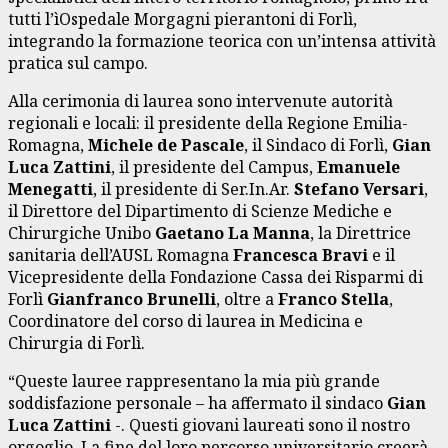
tutti l’ìOspedale Morgagni pierantoni di Forlì,
integrando la formazione teorica con un’intensa attività
pratica sul campo.
Alla cerimonia di laurea sono intervenute autorità
regionali e locali: il presidente della Regione Emilia-
Romagna,
Michele de Pascale
, il Sindaco di Forlì,
Gian
Luca Zattini
, il presidente del Campus,
Emanuele
Menegatti
, il presidente di Ser.In.Ar.
Stefano Versari
,
il Direttore del Dipartimento di Scienze Mediche e
Chirurgiche Unibo
Gaetano La Manna
, la Direttrice
sanitaria dell’AUSL Romagna
Francesca Bravi
e il
Vicepresidente della Fondazione Cassa dei Risparmi di
Forlì
Gianfranco Brunelli
, oltre a
Franco Stella
,
Coordinatore del corso di laurea in Medicina e
Chirurgia di Forlì.
“Queste lauree rappresentano la mia più grande
soddisfazione personale – ha affermato il sindaco
Gian
Luca Zattini
-. Questi giovani laureati sono il nostro
orgoglio. La fine del loro percorso universitario creerà