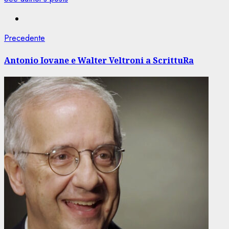
Navigazione
Articolo
Precedente
precedente:
articolo
Antonio Iovane e Walter Veltroni a ScrittuRa